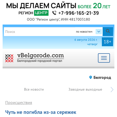
ООО "Регион центр", ИНН 4817003180
по новостям
6 августа 2026 г.
18+
четверг
Toggle
navigat
Белгород
Все новости
Заводные выходные
Происшествия
Чуть не погибла из-за сережек