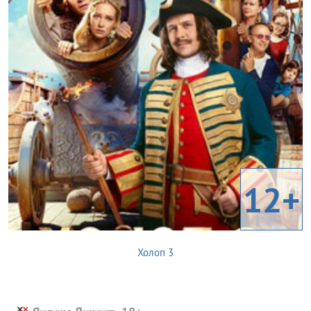
12+
Холоп 3