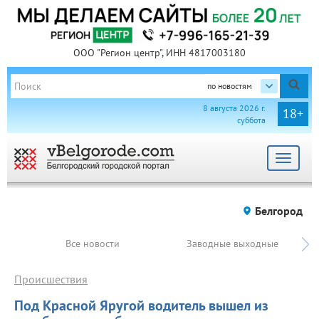
ООО "Регион центр", ИНН 4817003180
по новостям
8 августа 2026 г.
18+
суббота
Toggle
navigat
Белгород
Все новости
Заводные выходные
Происшествия
Под Красной Яругой водитель вышел из