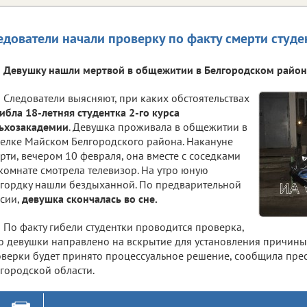
едователи начали проверку по факту смерти студе
Девушку нашли мертвой в общежитии в Белгородском район
Следователи выясняют, при каких обстоятельствах
ибла 18-летняя студентка 2-го курса
ьхозакадемии
. Девушка проживала в общежитии в
елке Майском Белгородского района. Накануне
рти, вечером 10 февраля, она вместе с соседками
комнате смотрела телевизор. На утро юную
гордку нашли бездыханной. По предварительной
сии,
девушка скончалась во сне.
По факту гибели студентки проводится проверка,
о девушки направлено на вскрытие для установления причины 
верки будет принято процессуальное решение, сообщила прес
городской области.