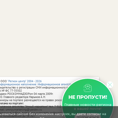
 ООО
"Регион центр" 2004 - 2026
нформационное наполнение: Информационное агентство vRossii.ru
видетельство о регистрации СМИ информационного агентства vRossii.ru
А № ФС 77‑35502
ыдано РОСКОМНАДЗОРом 04 марта 2009г.
НЕ ПРОПУСТИ!
 О. Главного редактора Нарыков А. Н.
аннеры на портале размещаются на правах рекламы.
еклама на портале:
Главные новости региона
екламное агентство "Умный маркетинг" тел. 7-910-267-70-40,
в вашей почте!
mail: umnyy.marketing@yandex.ru
тдельные публикации могут содержать информацию, не предназначенную
зоваться сайтом без изменения настроек, вы даете согласие на
ля пользователей до 18 лет.
ПОДПИСАТЬСЯ