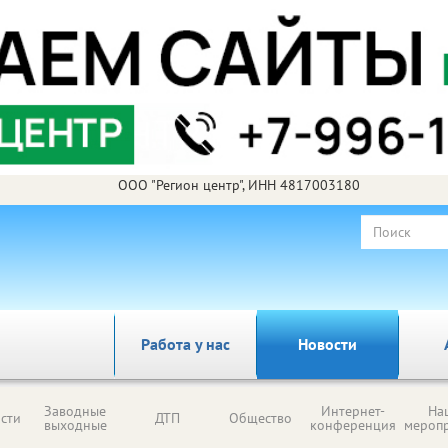
ООО "Регион центр", ИНН 4817003180
Работа у нас
Новости
Заводные
Интернет-
На
сти
ДТП
Общество
выходные
конференция
мероп