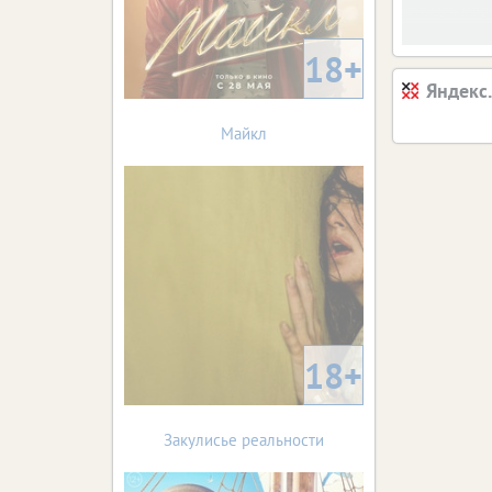
18+
Яндекс
Майкл
18+
Закулисье реальности