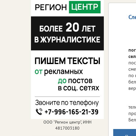
Сл
пог
сел
пос
сме
по 
бел
вер
тел
про
Бел
ООО "Регион центр", ИНН
4817003180