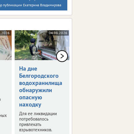
ор публикации Екатерина Владимирова
8.2026
04.08.2026
03.08.2026
На дне
В Валуйском
Белгородского
округе
водохранилища
беспилотник
обнаружили
ударил рядом с
опасную
детской
а
находку
площадкой
Для ее ликвидации
Погиб ребенок. Еще
бных
потребовалось
двое детей ранены.
привлекать
взрывотехников.