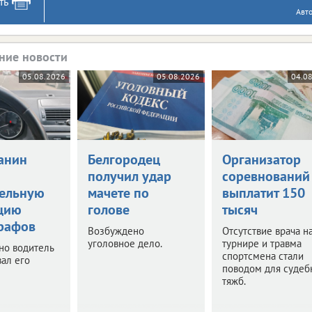
ть
Авт
ние новости
05.08.2026
05.08.2026
04.0
анин
Белгородец
Организатор
получил удар
соревнований
ельную
мачете по
выплатит 150
цию
голове
тысяч
рафов
Возбуждено
Отсутствие врача н
уголовное дело.
турнире и травма
 но водитель
спортсмена стали
ал его
поводом для суде
тяжб.