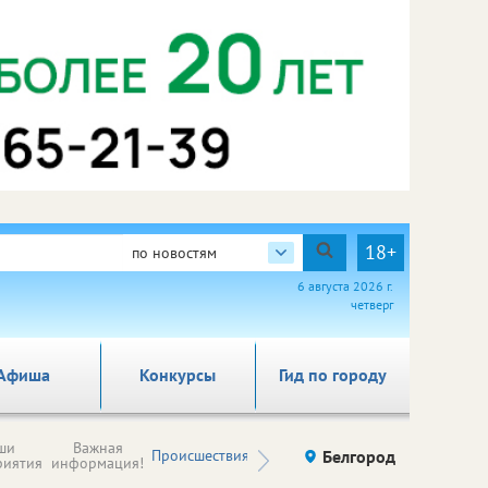
18+
по новостям
6 августа 2026 г.
четверг
Афиша
Конкурсы
Гид по городу
Новости
ши
Важная
Происшествия
Здоровье
Белгород
Ку
компаний (на
риятия
информация!
правах
рекламы)