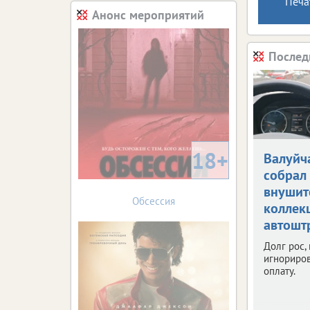
Печа
Анонс мероприятий
Послед
18+
Валуйч
собрал
внушит
Обсессия
коллек
автошт
Долг рос,
игнориров
оплату.