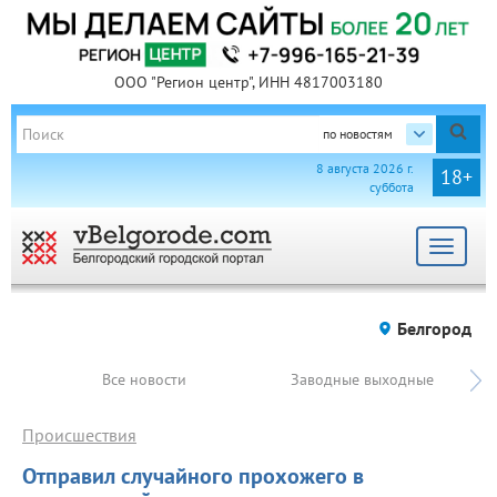
ООО "Регион центр", ИНН 4817003180
по новостям
8 августа 2026 г.
18+
суббота
Toggle
navigat
Белгород
Все новости
Заводные выходные
Происшествия
Отправил случайного прохожего в