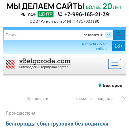
ООО "Регион центр", ИНН 4817003180
по новостям
8 августа 2026 г.
18+
суббота
Toggle
navigat
Белгород
Все новости
Заводные выходные
Происшествия
Белгородца сбил грузовик без водителя