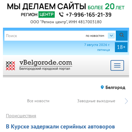
ООО "Регион центр", ИНН 4817003180
по новостям
7 августа 2026 г.
18+
пятница
Toggle
navigat
Белгород
Все новости
Заводные выходные
Происшествия
В Курске задержали серийных автоворов