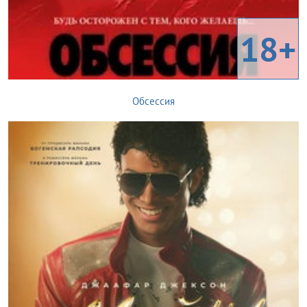
18+
Обсессия