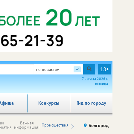
18+
по новостям
7 августа 2026 г.
пятница
Афиша
Конкурсы
Гид по городу
Новости
ши
Важная
Происшествия
Здоровье
Белгород
Ку
компаний (на
риятия
информация!
правах
рекламы)