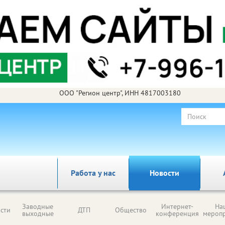
ООО "Регион центр", ИНН 4817003180
Работа у нас
Новости
Заводные
Интернет-
На
сти
ДТП
Общество
выходные
конференция
мероп