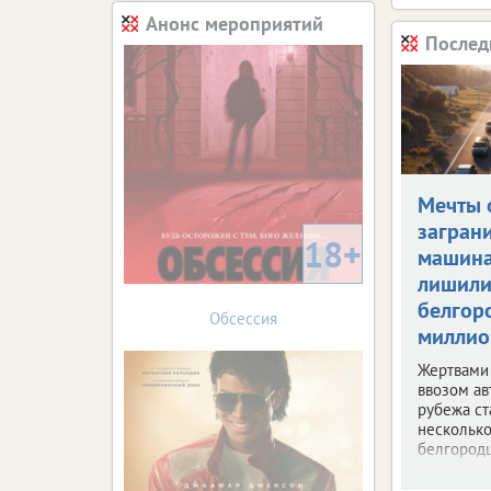
Анонс мероприятий
Послед
Мечты 
загран
18+
машин
лишил
белгор
Обсессия
миллио
Жертвами
ввозом ав
рубежа ст
несколько
белгородц