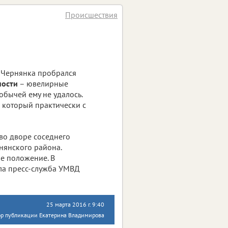
Происшествия
е Чернянка пробрался
ности
– ювелирные
обычей ему не удалось.
 который практически с
во дворе соседнего
нянского района.
е положение. В
ла пресс-служба УМВД
25 марта 2016 г. 9:40
ор публикации Екатерина Владимирова