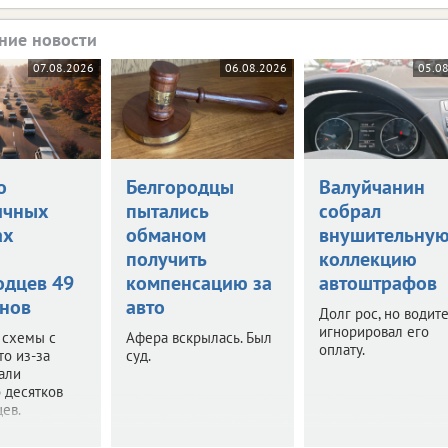
ние новости
07.08.2026
06.08.2026
05.0
о
Белгородцы
Валуйчанин
ичных
пытались
собрал
ах
обманом
внушительну
и
получить
коллекцию
одцев 49
компенсацию за
автоштрафов
нов
авто
Долг рос, но водит
игнорировал его
 схемы с
Афера вскрылась. Был
оплату.
то из-за
суд.
али
 десятков
ев.