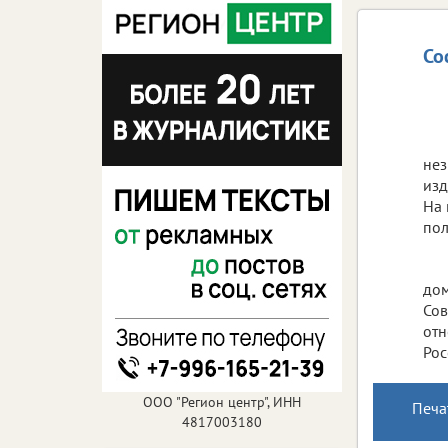
Со
нез
изд
На 
пол
дом
Сов
отн
Рос
ООО "Регион центр", ИНН
Печа
4817003180