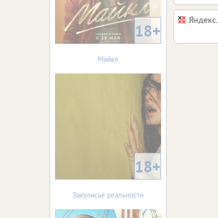
Яндекс
18+
Майкл
18+
Закулисье реальности