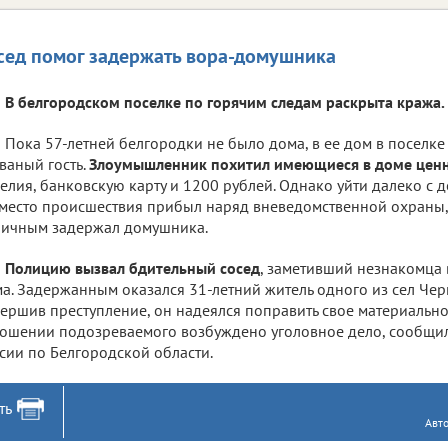
сед помог задержать вора-домушника
В белгородском поселке по горячим следам раскрыта кража.
Пока 57-летней белгородки не было дома, в ее дом в поселк
ваный гость.
Злоумышленник похитил имеющиеся в доме цен
елия, банковскую карту и 1200 рублей. Однако уйти далеко с д
место происшествия прибыл наряд вневедомственной охраны,
ичным задержал домушника.
Полицию вызвал бдительный сосед
, заметивший незнакомца 
а. Задержанным оказался 31-летний житель одного из сел Чер
ершив преступление, он надеялся поправить свое материально
ошении подозреваемого возбуждено уголовное дело, сообщи
сии по Белгородской области.
ть
Авт