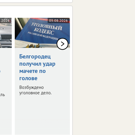
8.2026
05.08.2026
05.08.2026
Белгородец
Белгородец
получил удар
купил
ю
мачете по
несуществующую
голове
машину за 2 млн
рублей
Возбуждено
уголовное дело.
ель
Полиция расследует
очередной случай
мошенничества.