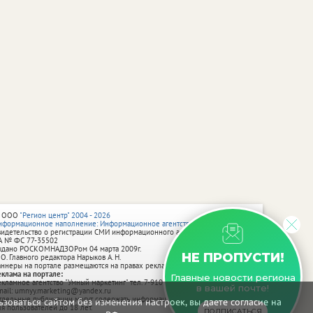
 ООО
"Регион центр" 2004 - 2026
нформационное наполнение: Информационное агентство vRossii.ru
видетельство о регистрации СМИ информационного агентства vRossii.ru
А № ФС 77‑35502
ыдано РОСКОМНАДЗОРом 04 марта 2009г.
НЕ ПРОПУСТИ!
 О. Главного редактора Нарыков А. Н.
аннеры на портале размещаются на правах рекламы.
еклама на портале:
Главные новости региона
екламное агентство "Умный маркетинг" тел. 7-910-267-70-40,
в вашей почте!
mail: umnyy.marketing@yandex.ru
тдельные публикации могут содержать информацию, не предназначенную
зоваться сайтом без изменения настроек, вы даете согласие на
ля пользователей до 18 лет.
ПОДПИСАТЬСЯ