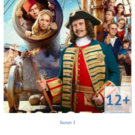
12+
Холоп 3