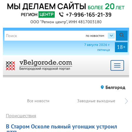
ООО "Регион центр", ИНН 4817003180
по новостям
7 августа 2026 г.
18+
пятница
Toggle
navigat
Белгород
Все новости
Заводные выходные
Происшествия
В Старом Осколе пьяный угонщик устроил