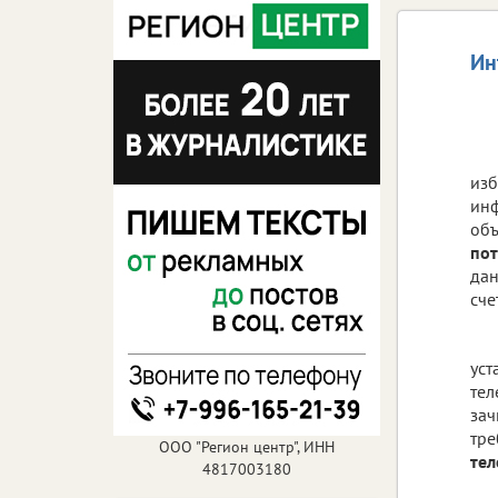
Ин
изб
инф
объ
пот
дан
сче
уст
тел
зач
тре
ООО "Регион центр", ИНН
те
4817003180