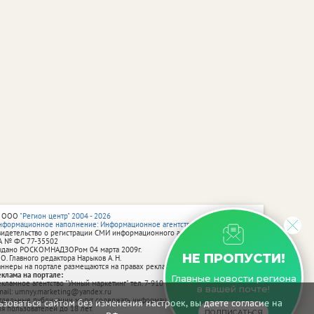
 ООО
"Регион центр" 2004 - 2026
нформационное наполнение: Информационное агентство vRossii.ru
видетельство о регистрации СМИ информационного агентства vRossii.ru
А № ФС 77‑35502
ыдано РОСКОМНАДЗОРом 04 марта 2009г.
НЕ ПРОПУСТИ!
 О. Главного редактора Нарыков А. Н.
аннеры на портале размещаются на правах рекламы.
еклама на портале:
Главные новости региона
екламное агентство "Умный маркетинг" тел. 7-910-267-70-40,
в вашей почте!
mail: umnyy.marketing@yandex.ru
тдельные публикации могут содержать информацию, не предназначенную
зоваться сайтом без изменения настроек, вы даете согласие на
ля пользователей до 18 лет.
ПОДПИСАТЬСЯ