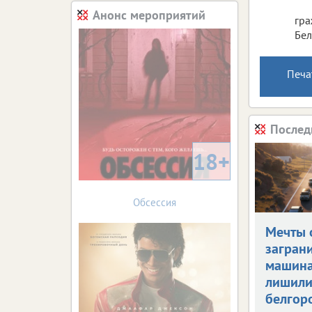
Анонс мероприятий
гра
Бел
Печа
Послед
18+
Обсессия
Мечты 
загран
машин
лишил
белгор