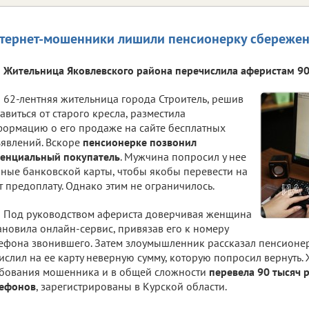
тернет-мошенники лишили пенсионерку сбереже
Жительница Яковлевского района перечислила аферистам 90
62-лентняя жительница города Строитель, решив
авиться от старого кресла, разместила
ормацию о его продаже на сайте бесплатных
явлений. Вскоре
пенсионерке позвонил
енциальный покупатель
. Мужчина попросил у нее
ные банковской карты, чтобы якобы перевести на
т предоплату. Однако этим не ограничилось.
Под руководством афериста доверчивая женщина
ановила онлайн-сервис, привязав его к номеру
ефона звонившего. Затем злоумышленник рассказал пенсионер
ислил на ее карту неверную сумму, которую попросил вернуть
бования мошенника и в общей сложности
перевела 90 тысяч 
лефонов
, зарегистрированы в Курской области.