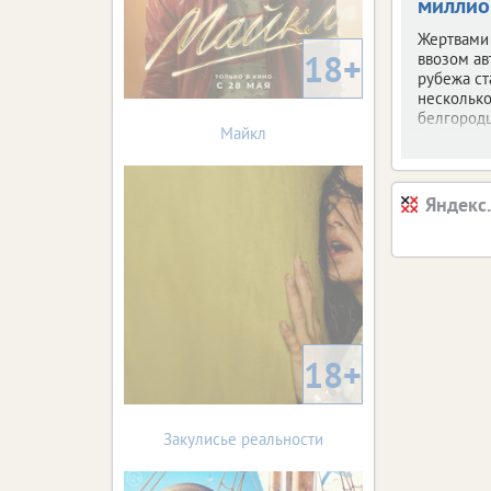
миллио
Жертвами
18+
ввозом ав
рубежа ст
несколько
белгородц
Майкл
Яндекс
18+
Закулисье реальности