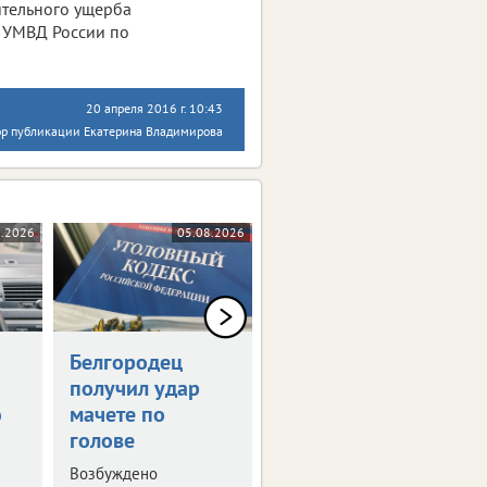
ительного ущерба
а УМВД России по
20 апреля 2016 г. 10:43
ор публикации Екатерина Владимирова
8.2026
05.08.2026
05.08.2026
Белгородец
Белгородец
получил удар
купил
ю
мачете по
несуществующую
голове
машину за 2 млн
рублей
Возбуждено