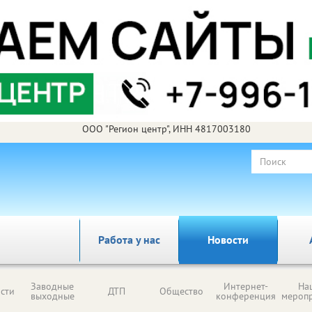
ООО "Регион центр", ИНН 4817003180
Работа у нас
Новости
Заводные
Интернет-
На
сти
ДТП
Общество
выходные
конференция
мероп