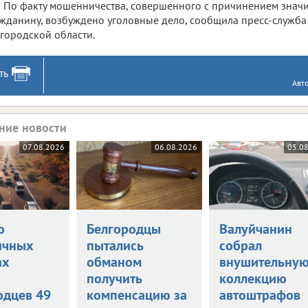
По факту мошенничества, совершенного с причинением знач
жданину, возбуждено уголовные дело, сообщила пресс-служб
городской области.
ть
Авт
ние новости
07.08.2026
06.08.2026
05.0
о
Белгородцы
Валуйчанин
ичных
пытались
собрал
ах
обманом
внушительну
и
получить
коллекцию
одцев 49
компенсацию за
автоштрафов