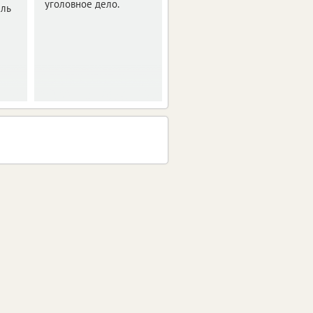
уголовное дело.
ель
Полиция расследует
очередной случай
мошенничества.