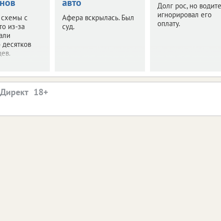
нов
авто
Долг рос, но водит
игнорировал его
 схемы с
Афера вскрылась. Был
оплату.
то из-за
суд.
али
 десятков
ев.
.Директ