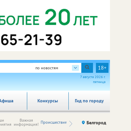
18+
по новостям
7 августа 2026 г.
пятница
Афиша
Конкурсы
Гид по городу
Новости
ши
Важная
Происшествия
Здоровье
Белгород
Ку
компаний (на
риятия
информация!
правах
рекламы)