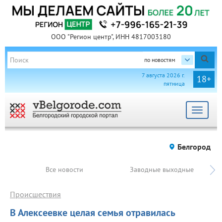
ООО "Регион центр", ИНН 4817003180
по новостям
7 августа 2026 г.
18+
пятница
Toggle
navigat
Белгород
Все новости
Заводные выходные
Происшествия
В Алексеевке целая семья отравилась