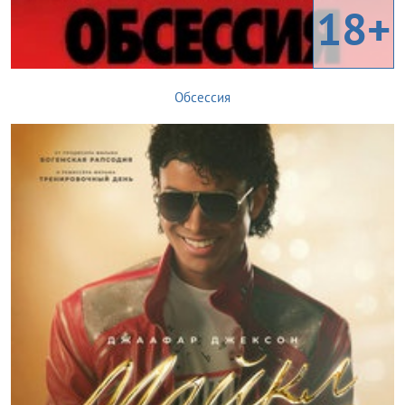
18+
Обсессия