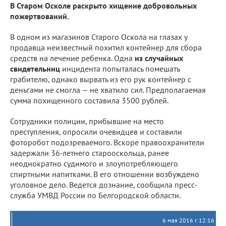
В Старом Осколе раскрыто хищение добровольных
пожертвований.
В одном из магазинов Старого Оскола на глазах у
продавца неизвестный похитил контейнер для сбора
средств на лечение ребенка. Одна
из
случайных
свидетельниц
инцидента попыталась помешать
грабителю, однако вырвать из его рук контейнер с
деньгами не смогла — не хватило сил. Предполагаемая
сумма похищенного составила 3500 рублей.
Сотрудники полиции, прибывшие на место
преступления, опросили очевидцев и составили
фоторобот подозреваемого. Вскоре правоохранители
задержали 36-летнего старооскольца, ранее
неоднократно судимого и злоупотребляющего
спиртными напитками. В его отношении возбуждено
уголовное дело. Ведется дознание, сообщила пресс-
служба УМВД России по Белгородской области.
6 мая 2016 г. 12:16