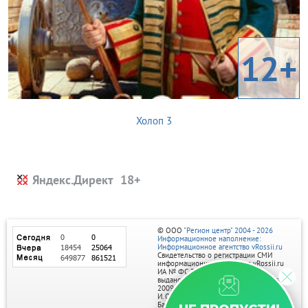
12+
Холоп 3
Яндекс.Директ
© ООО
"Регион центр" 2004 - 2026
Информационное наполнение:
Информационное агентство vRossii.ru
Свидетельство о регистрации СМИ
информационного агентства vRossii.ru
ИА № ФС 77‑35502
выдано РОСКОМНАДЗОРом 04 марта
2009г.
И. О. Главного редактора Нарыков А. Н.
Баннеры на портале размещаются на