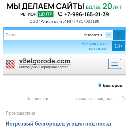
ООО "Регион центр", ИНН 4817003180
по новостям
9 августа 2026 г.
18+
воскресенье
Toggle
navigat
Белгород
Все новости
Заводные выходные
Происшествия
Нетрезвый белгородец угодил под поезд