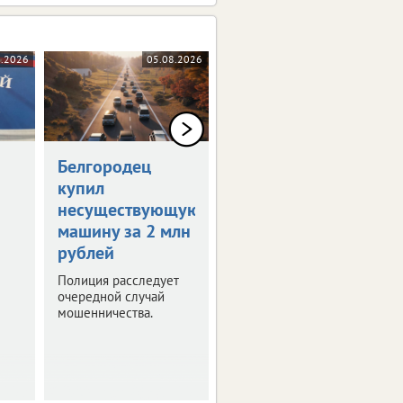
8.2026
05.08.2026
04.08.2026
Белгородец
Организатор
купил
соревнований
несуществующую
выплатит 150
машину за 2 млн
тысяч
рублей
Отсутствие врача на
турнире и травма
Полиция расследует
спортсмена стали
очередной случай
поводом для судебных
мошенничества.
тяжб.