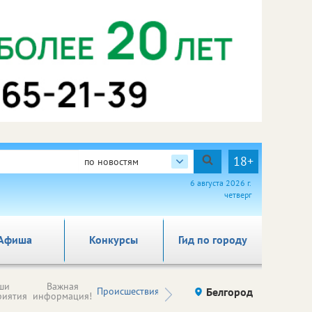
18+
по новостям
6 августа 2026 г.
четверг
Афиша
Конкурсы
Гид по городу
Новости
ши
Важная
Происшествия
Здоровье
Белгород
Ку
компаний (на
риятия
информация!
правах
рекламы)