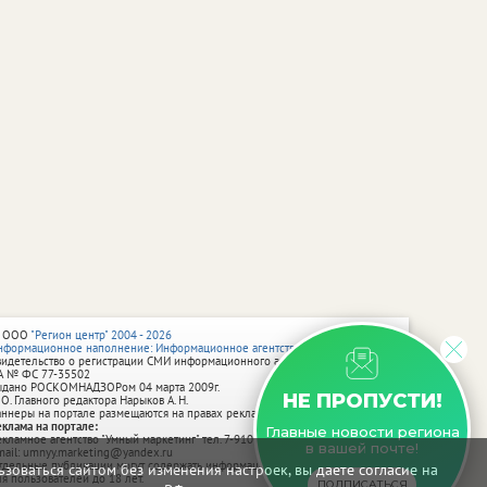
 ООО
"Регион центр" 2004 - 2026
нформационное наполнение: Информационное агентство vRossii.ru
видетельство о регистрации СМИ информационного агентства vRossii.ru
А № ФС 77‑35502
ыдано РОСКОМНАДЗОРом 04 марта 2009г.
НЕ ПРОПУСТИ!
 О. Главного редактора Нарыков А. Н.
аннеры на портале размещаются на правах рекламы.
еклама на портале:
Главные новости региона
екламное агентство "Умный маркетинг" тел. 7-910-267-70-40,
в вашей почте!
mail: umnyy.marketing@yandex.ru
тдельные публикации могут содержать информацию, не предназначенную
зоваться сайтом без изменения настроек, вы даете согласие на
ля пользователей до 18 лет.
ПОДПИСАТЬСЯ