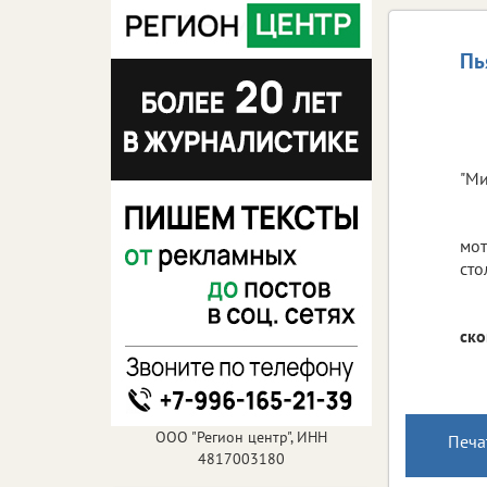
Пь
"Ми
мот
сто
ско
ООО "Регион центр", ИНН
Печа
4817003180