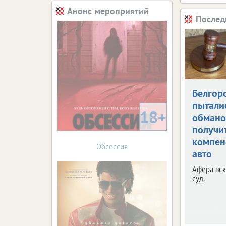
Анонс мероприятий
Послед
Белгор
пытали
18+
обман
получи
компен
Обсессия
авто
Афера вск
суд.