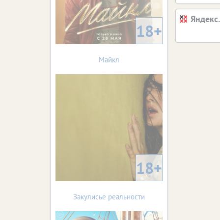
Яндекс
18+
Майкл
18+
Закулисье реальности