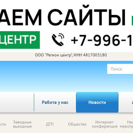
ООО "Регион центр", ИНН 4817003180
Работа у нас
Новости
Заводные
Интернет-
На
сти
ДТП
Общество
выходные
конференция
мероп