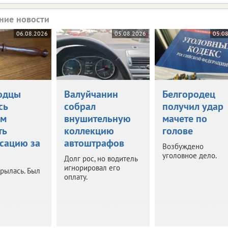
ние новости
06.08.2026
05.08.2026
05.0
одцы
Валуйчанин
Белгородец
сь
собрал
получил удар
ом
внушительную
мачете по
ть
коллекцию
голове
сацию за
автоштрафов
Возбуждено
уголовное дело.
Долг рос, но водитель
игнорировал его
рылась. Был
оплату.