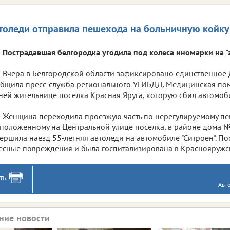
толеди отправила пешехода на больничную койку
Пострадавшая белгородка угодила под колеса иномарки на "з
Вчера в Белгородской области зафиксировано единственное 
бщила пресс-служба регионального УГИБДД. Медицинская по
ней жительнице поселка Красная Яруга, которую сбил автомоб
Женщина переходила проезжую часть по нерегулируемому пе
положенному на Центральной улице поселка, в районе дома №
ершила наезд 55-летняя автоледи на автомобиле "Ситроен". П
есные повреждения и была госпитализирована в Краснояружс
ть
Авт
ние новости