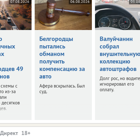
07.08.2026
06.08.2026
05.0
о
Белгородцы
Валуйчанин
ичных
пытались
собрал
ах
обманом
внушительну
и
получить
коллекцию
одцев 49
компенсацию за
автоштрафов
нов
авто
Долг рос, но водит
игнорировал его
 схемы с
Афера вскрылась. Был
оплату.
то из-за
суд.
али
 десятков
ев.
.Директ