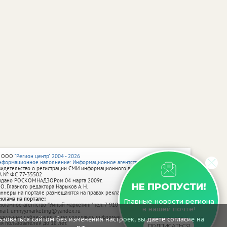
 ООО
"Регион центр" 2004 - 2026
нформационное наполнение: Информационное агентство vRossii.ru
видетельство о регистрации СМИ информационного агентства vRossii.ru
А № ФС 77‑35502
ыдано РОСКОМНАДЗОРом 04 марта 2009г.
НЕ ПРОПУСТИ!
 О. Главного редактора Нарыков А. Н.
аннеры на портале размещаются на правах рекламы.
еклама на портале:
Главные новости региона
екламное агентство "Умный маркетинг" тел. 7-910-267-70-40,
в вашей почте!
mail: umnyy.marketing@yandex.ru
тдельные публикации могут содержать информацию, не предназначенную
зоваться сайтом без изменения настроек, вы даете согласие на
ля пользователей до 18 лет.
ПОДПИСАТЬСЯ