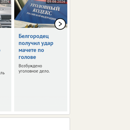
8.2026
05.08.2026
05.08.2026
Белгородец
Белгородец
получил удар
купил
ю
мачете по
несуществующую
голове
машину за 2 млн
рублей
Возбуждено
уголовное дело.
ель
Полиция расследует
очередной случай
мошенничества.