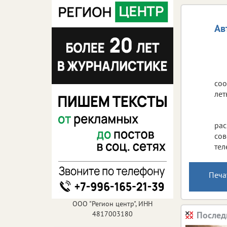
Ав
соо
лет
рас
сов
тел
Печа
ООО "Регион центр", ИНН
4817003180
Послед