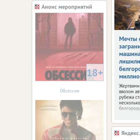
Анонс мероприятий
Мечты 
загран
машин
лишил
белгор
18+
миллио
Жертвами
Обсессия
ввозом ав
рубежа ст
несколько
белгородц
Яндекс