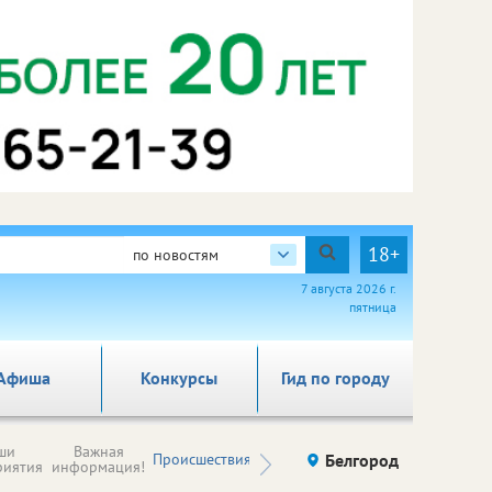
18+
по новостям
7 августа 2026 г.
пятница
Афиша
Конкурсы
Гид по городу
Новости
ши
Важная
Происшествия
Здоровье
Белгород
Ку
компаний (на
риятия
информация!
правах
рекламы)