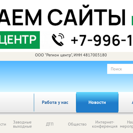
ООО "Регион центр", ИНН 4817003180
Работа у нас
Новости
Заводные
Интернет-
На
сти
ДТП
Общество
выходные
конференция
мероп