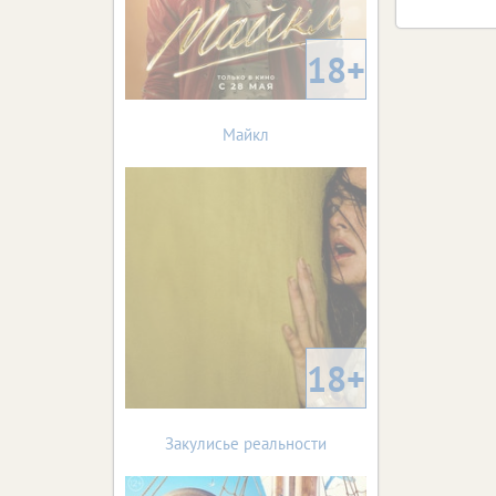
18+
Майкл
18+
Закулисье реальности