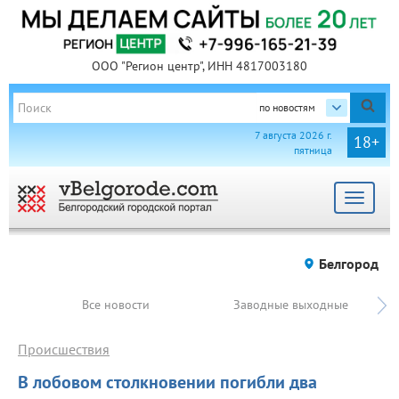
ООО "Регион центр", ИНН 4817003180
по новостям
7 августа 2026 г.
18+
пятница
Toggle
navigat
Белгород
Все новости
Заводные выходные
Происшествия
В лобовом столкновении погибли два