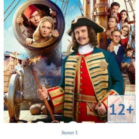
12+
Холоп 3