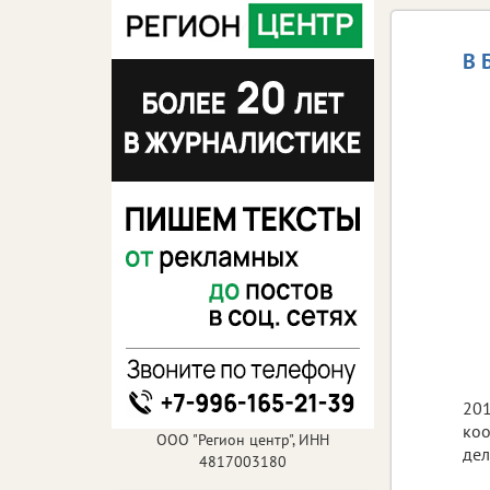
В 
201
коо
ООО "Регион центр", ИНН
дел
4817003180