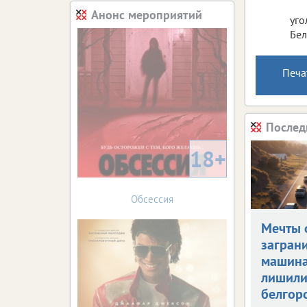
Анонс мероприятий
уго
Бел
Печа
Послед
18+
Обсессия
Мечты 
загран
машин
лишил
белгор