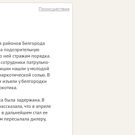
Происшествия
з районов Белгорода
на подозрительную
о ней стражам порядка.
сотрудники патрульно-
лиции нашли у молодой
наркотической солью. В
 изъяли у белгородки
ркотика.
ка была задержана. В
ассказала, что в апреле
 в дальнейшем стал ее
м пересылала дилеру,