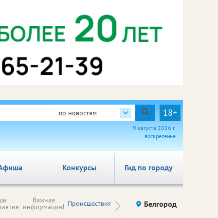
18+
по новостям
9 августа 2026 г.
воскресенье
Афиша
Конкурсы
Гид по городу
Новости
ши
Важная
Происшествия
Здоровье
Белгород
Ку
компаний (на
риятия
информация!
правах
рекламы)