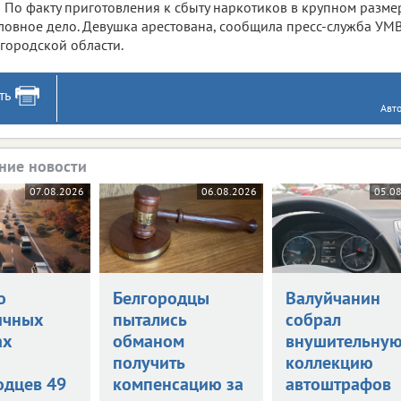
По факту приготовления к сбыту наркотиков в крупном разм
ловное дело. Девушка арестована, сообщила пресс-служба УМ
городской области.
ть
Авт
ние новости
07.08.2026
06.08.2026
05.0
о
Белгородцы
Валуйчанин
ичных
пытались
собрал
ах
обманом
внушительну
и
получить
коллекцию
одцев 49
компенсацию за
автоштрафов