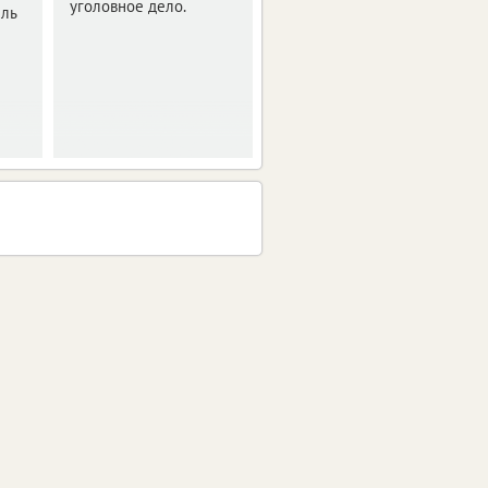
уголовное дело.
ель
Полиция расследует
очередной случай
мошенничества.