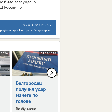
ере было возбуждено
ВД России по
9 июня 2016 г. 17:25
ор публикации Екатерина Владимирова
8.2026
05.08.2026
05.08.2026
Белгородец
Белгородец
получил удар
купил
ю
мачете по
несуществующую
голове
машину за 2 млн
рублей
Возбуждено