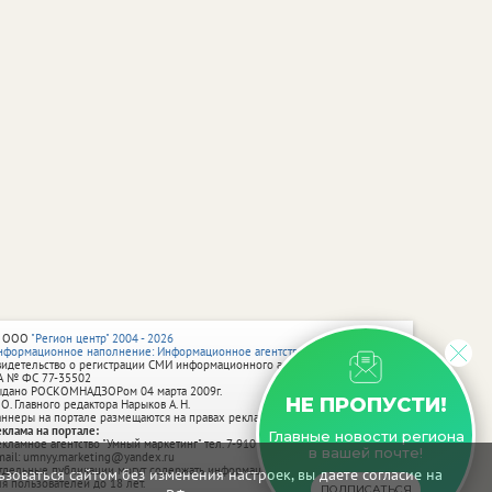
 ООО
"Регион центр" 2004 - 2026
нформационное наполнение: Информационное агентство vRossii.ru
видетельство о регистрации СМИ информационного агентства vRossii.ru
А № ФС 77‑35502
ыдано РОСКОМНАДЗОРом 04 марта 2009г.
НЕ ПРОПУСТИ!
 О. Главного редактора Нарыков А. Н.
аннеры на портале размещаются на правах рекламы.
еклама на портале:
Главные новости региона
екламное агентство "Умный маркетинг" тел. 7-910-267-70-40,
в вашей почте!
mail: umnyy.marketing@yandex.ru
тдельные публикации могут содержать информацию, не предназначенную
зоваться сайтом без изменения настроек, вы даете согласие на
ля пользователей до 18 лет.
ПОДПИСАТЬСЯ