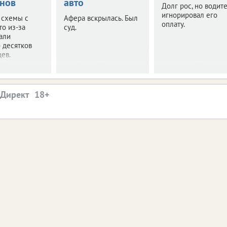
нов
авто
Долг рос, но водит
игнорировал его
 схемы с
Афера вскрылась. Был
оплату.
то из-за
суд.
али
 десятков
ев.
.Директ