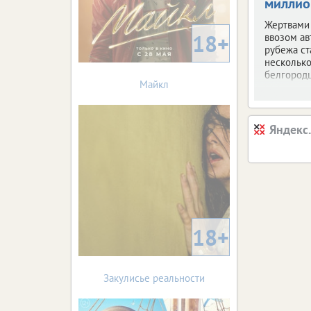
миллио
Жертвами
18+
ввозом ав
рубежа ст
несколько
белгородц
Майкл
Яндекс
18+
Закулисье реальности