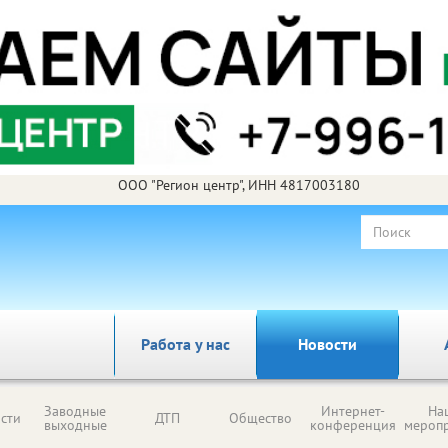
ООО "Регион центр", ИНН 4817003180
Работа у нас
Новости
Заводные
Интернет-
На
сти
ДТП
Общество
выходные
конференция
мероп