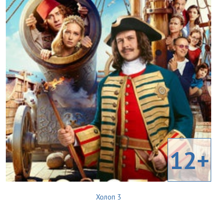
12+
Холоп 3