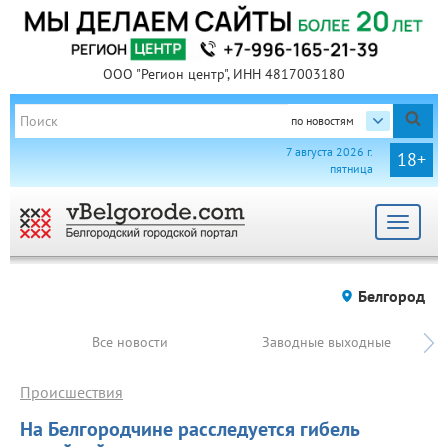
ООО "Регион центр", ИНН 4817003180
по новостям
7 августа 2026 г.
18+
пятница
Toggle
navigat
Белгород
Все новости
Заводные выходные
Происшествия
На Белгородчине расследуется гибель