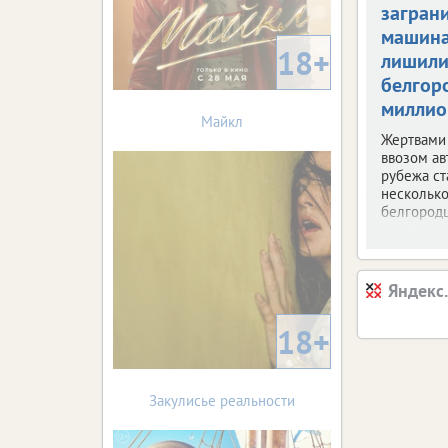
загран
машин
18+
лишил
белгор
миллио
Майкл
Жертвами
ввозом ав
рубежа ст
несколько
белгородц
Яндекс
18+
Закулисье реальности