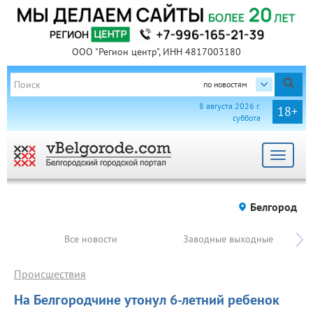
ООО "Регион центр", ИНН 4817003180
по новостям
8 августа 2026 г.
18+
суббота
Toggle
navigat
Белгород
Все новости
Заводные выходные
Происшествия
На Белгородчине утонул 6-летний ребенок