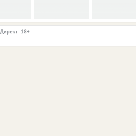
.Директ