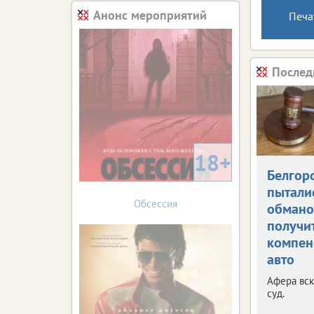
Анонс мероприятий
Печа
Послед
18+
Белгор
пытали
Обсессия
обман
получи
компен
авто
Афера вск
суд.