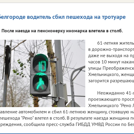
Белгороде водитель сбил пешехода на тротуаре
После наезда на пенсионерку иномарка влетела в столб.
61-летняя жител
в дорожно-транспорт
даже не выходя на пр
часов 10 минут накан
улицы Преображенск
Хмельницкого, женщи
загорится разрешающ
Неожиданно 41-л
проезжающего просп
Хмельницкого "Рено 
авление автомобилем и сбил 61-летнюю женщину, стоявшую на
пешехода "Рено" влетел в столб. В результате наезда женщина 
реждения, сообщила пресс-служба ГИБДД УМВД России по Бел