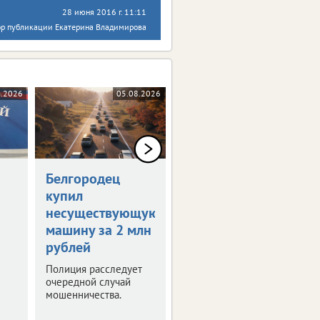
28 июня 2016 г. 11:11
ор публикации Екатерина Владимирова
8.2026
05.08.2026
04.08.2026
Белгородец
Организатор
купил
соревнований
несуществующую
выплатит 150
машину за 2 млн
тысяч
рублей
Отсутствие врача на
турнире и травма
Полиция расследует
спортсмена стали
очередной случай
поводом для судебных
мошенничества.
тяжб.