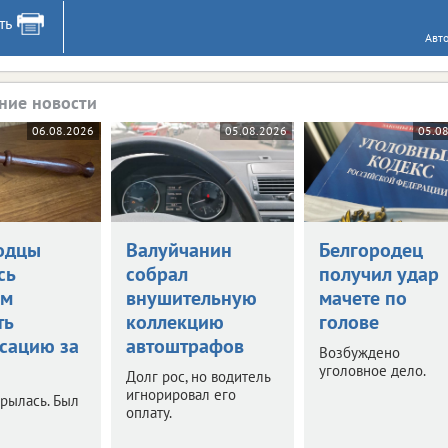
ть
Авт
ние новости
06.08.2026
05.08.2026
05.0
одцы
Валуйчанин
Белгородец
сь
собрал
получил удар
ом
внушительную
мачете по
ть
коллекцию
голове
сацию за
автоштрафов
Возбуждено
уголовное дело.
Долг рос, но водитель
игнорировал его
рылась. Был
оплату.