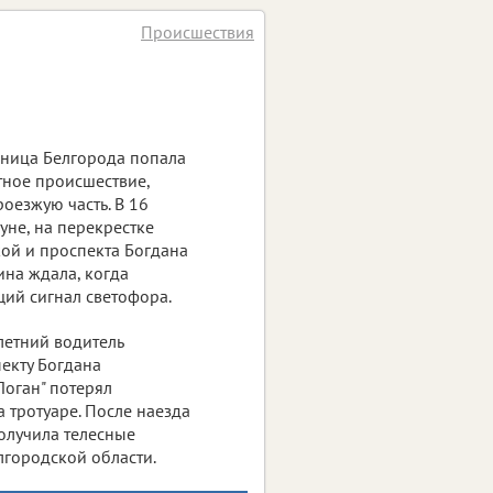
Происшествия
ьница Белгорода попала
ное происшествие,
оезжую часть. В 16
уне, на перекрестке
ой и проспекта Богдана
на ждала, когда
ий сигнал светофора.
етний водитель
екту Богдана
Логан" потерял
 тротуаре. После наезда
получила телесные
городской области.