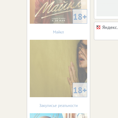
18+
Яндекс
Майкл
18+
Закулисье реальности