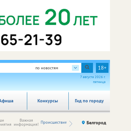
18+
по новостям
7 августа 2026 г.
пятница
Афиша
Конкурсы
Гид по городу
Новости
ши
Важная
Происшествия
Здоровье
Белгород
Ку
компаний (на
риятия
информация!
правах
рекламы)