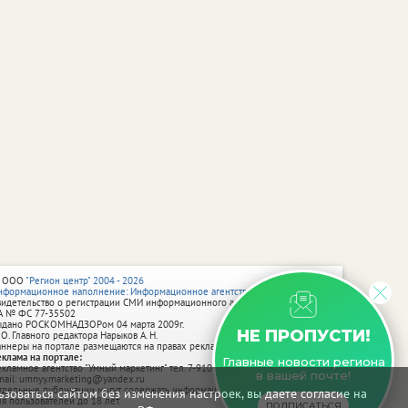
 ООО
"Регион центр" 2004 - 2026
нформационное наполнение: Информационное агентство vRossii.ru
видетельство о регистрации СМИ информационного агентства vRossii.ru
А № ФС 77‑35502
ыдано РОСКОМНАДЗОРом 04 марта 2009г.
НЕ ПРОПУСТИ!
 О. Главного редактора Нарыков А. Н.
аннеры на портале размещаются на правах рекламы.
еклама на портале:
Главные новости региона
екламное агентство "Умный маркетинг" тел. 7-910-267-70-40,
в вашей почте!
mail: umnyy.marketing@yandex.ru
тдельные публикации могут содержать информацию, не предназначенную
зоваться сайтом без изменения настроек, вы даете согласие на
ля пользователей до 18 лет.
ПОДПИСАТЬСЯ