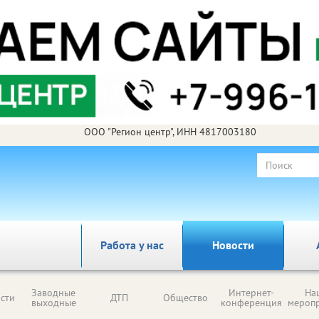
ООО "Регион центр", ИНН 4817003180
Работа у нас
Новости
Заводные
Интернет-
На
сти
ДТП
Общество
выходные
конференция
мероп