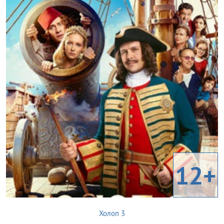
12+
Холоп 3