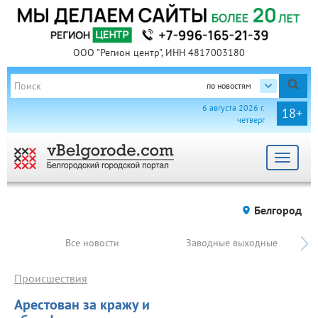
ООО "Регион центр", ИНН 4817003180
по новостям
6 августа 2026 г.
18+
четверг
Toggle
navigat
Белгород
Все новости
Заводные выходные
Происшествия
Арестован за кражу и