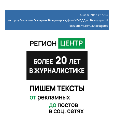
6 июля 2016 г. 15:06
Автор публикации Екатерина Владимирова, фото УГИБДД по Белгородской
области, vk.com/autobelgorod