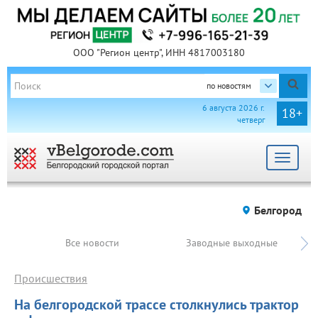
ООО "Регион центр", ИНН 4817003180
по новостям
6 августа 2026 г.
18+
четверг
Toggle
navigat
Белгород
Все новости
Заводные выходные
Происшествия
На белгородской трассе столкнулись трактор