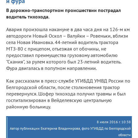
и фура
В дорожно-транспортном происшествии пострадал
водитель тихохода.
Авария произошла накануне в два часа дня на 126-м км
автодороги Новый Оскол – Валуйки – Ровеньки, вблизи
села Новая Ивановка. 44-летний водитель трактора
МТЗ-80 с прицепом, отъезжая от обочины, не
предоставил преимущества грузовому автомобилю
"Скания", за рулем которого был 23-летний водитель.
Фура двигалась в попутном направлении.
Как рассказали в пресс-службе УГИБДД УМВД России по
Белгородской области, после столкновения трактор
перевернулся. Шофер тихохода получил травмы и был
госпитализирован в Вейделевскую центральную
районную больницу.
8 июля 2016 г. 10:38
Автор публикации Екатерина Владимирова, фото УГИБДД по Белгородской
области