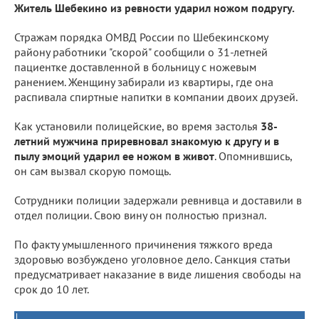
Житель Шебекино из ревности ударил ножом подругу.
Стражам порядка ОМВД России по Шебекинскому
району работники "скорой" сообщили о 31-летней
пациентке доставленной в больницу с ножевым
ранением. Женщину забирали из квартиры, где она
распивала спиртные напитки в компании двоих друзей.
Как установили полицейские, во время застолья
38-
летний мужчина приревновал знакомую к другу и в
пылу эмоций ударил ее ножом в живот
. Опомнившись,
он сам вызвал скорую помощь.
Сотрудники полиции задержали ревнивца и доставили в
отдел полиции. Свою вину он полностью признал.
По факту умышленного причинения тяжкого вреда
здоровью возбуждено уголовное дело. Санкция статьи
предусматривает наказание в виде лишения свободы на
срок до 10 лет.