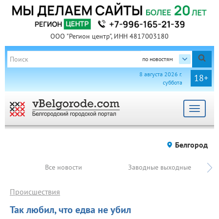
ООО "Регион центр", ИНН 4817003180
по новостям
8 августа 2026 г.
18+
суббота
Toggle
navigat
Белгород
Все новости
Заводные выходные
Происшествия
Так любил, что едва не убил