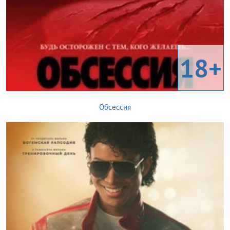
18+
Обсессия