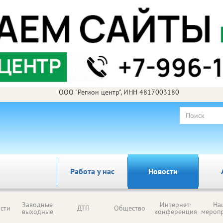
ООО "Регион центр", ИНН 4817003180
Работа у нас
Новости
Заводные
Интернет-
На
сти
ДТП
Общество
выходные
конференция
мероп