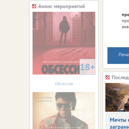
Анонс мероприятий
про
про
акв
Печа
18+
Послед
Обсессия
Мечты 
загран