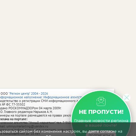
 ООО
"Регион центр" 2004 - 2026
нформационное наполнение: Информационное агентство vRossii.ru
видетельство о регистрации СМИ информационного агентства vRossii.ru
А № ФС 77‑35502
ыдано РОСКОМНАДЗОРом 04 марта 2009г.
НЕ ПРОПУСТИ!
 О. Главного редактора Нарыков А. Н.
аннеры на портале размещаются на правах рекламы.
еклама на портале:
Главные новости региона
екламное агентство "Умный маркетинг" тел. 7-910-267-70-40,
в вашей почте!
mail: umnyy.marketing@yandex.ru
тдельные публикации могут содержать информацию, не предназначенную
зоваться сайтом без изменения настроек, вы даете согласие на
ля пользователей до 18 лет.
ПОДПИСАТЬСЯ