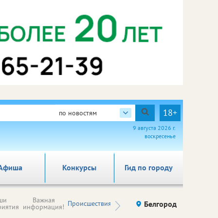
18+
по новостям
9 августа 2026 г.
воскресенье
Афиша
Конкурсы
Гид по городу
Новости
ши
Важная
Происшествия
Здоровье
Белгород
Ку
компаний (на
риятия
информация!
правах
рекламы)