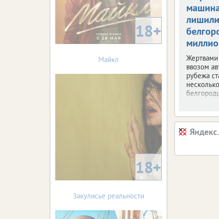
машин
лишил
18+
белгор
миллио
Жертвами
Майкл
ввозом ав
рубежа ст
несколько
белгородц
Яндекс
18+
Закулисье реальности