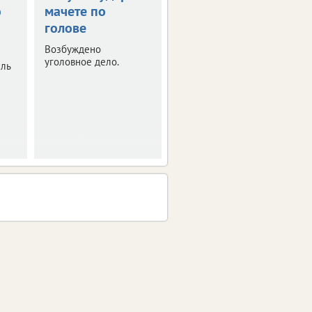
ю
мачете по
несуществующую
голове
машину за 2 млн
рублей
Возбуждено
уголовное дело.
ель
Полиция расследует
очередной случай
мошенничества.