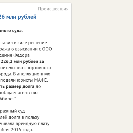
Происшествия
26 млн рублей
ного суда.
ставил в силе решение
ража о взыскании с ООО
демия Федора
226,2 млн рублей за
оительство спортивного
города. В апелляционную
 подали юристы МАФЕ,
ть размер долга
до
ообщает агентство
Абирег".
тражный суд
лей долга в пользу
ачивала арендную плату
абря 2015 года.