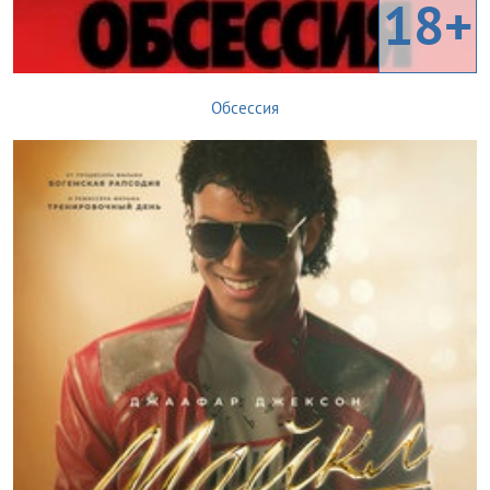
18+
Обсессия