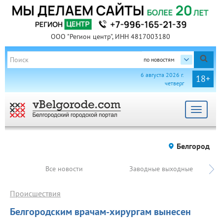
ООО "Регион центр", ИНН 4817003180
по новостям
6 августа 2026 г.
18+
четверг
Toggle
navigat
Белгород
Все новости
Заводные выходные
Происшествия
Белгородским врачам-хирургам вынесен