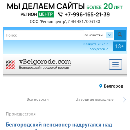
ООО "Регион центр", ИНН 4817003180
по новостям
9 августа 2026 г.
18+
воскресенье
Toggle
navigat
Белгород
Все новости
Заводные выходные
Происшествия
Белгородский пенсионер надругался над