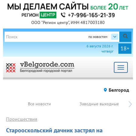
ООО "Регион центр", ИНН 4817003180
по новостям
6 августа 2026 г.
18+
четверг
Toggle
navigat
Белгород
Все новости
Заводные выходные
Происшествия
Старооскольский дачник застрял на