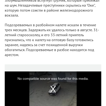
Злоумышленников вспугнул грузчик, который прибежал
на шум. Незадачливые преступники скрылись на "Оке",
которую потом сожгли в районе железнодорожного
вокзала.
Подозреваемых в разбойном налете искали в течение
трех месяцев. Задержать их удалось только в августе. 31-
летний староосколец и его 33-летний приятель
признались, что к налету на оптовую базу готовились
заранее, надеясь за счет похищенной выручки
обогатиться. Подозреваемые в разбое находятся под
арестом.
No compatible source was found for this media.