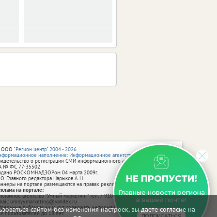
 ООО
"Регион центр" 2004 - 2026
нформационное наполнение: Информационное агентство vRossii.ru
видетельство о регистрации СМИ информационного агентства vRossii.ru
А № ФС 77‑35502
ыдано РОСКОМНАДЗОРом 04 марта 2009г.
НЕ ПРОПУСТИ!
 О. Главного редактора Нарыков А. Н.
аннеры на портале размещаются на правах рекламы.
еклама на портале:
Главные новости региона
екламное агентство "Умный маркетинг" тел. 7-910-267-70-40,
в вашей почте!
mail: umnyy.marketing@yandex.ru
тдельные публикации могут содержать информацию, не предназначенную
зоваться сайтом без изменения настроек, вы даете согласие на
ля пользователей до 18 лет.
ПОДПИСАТЬСЯ