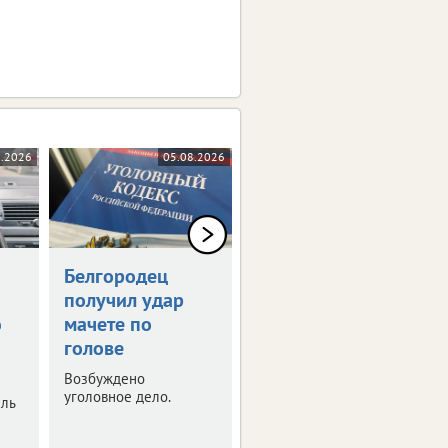
8.2026
05.08.2026
05.08.2026
Белгородец
Белгородец
получил удар
купил
ю
мачете по
несуществующую
голове
машину за 2 млн
рублей
Возбуждено
уголовное дело.
ель
Полиция расследует
очередной случай
мошенничества.