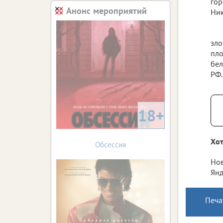
гор
Анонс мероприятий
Ник
зло
пло
бел
РФ.
18+
Хот
Обсессия
Нов
Янд
Печа