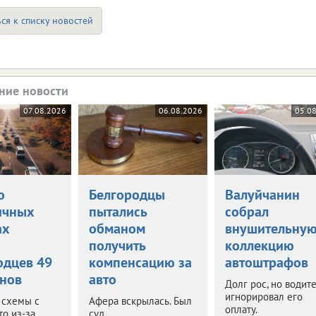
ся к списку новостей
ние новости
07.08.2026
06.08.2026
05.0
о
Белгородцы
Валуйчанин
ичных
пытались
собрал
ах
обманом
внушительну
и
получить
коллекцию
одцев 49
компенсацию за
автоштрафов
нов
авто
Долг рос, но водит
игнорировал его
 схемы с
Афера вскрылась. Был
оплату.
то из-за
суд.