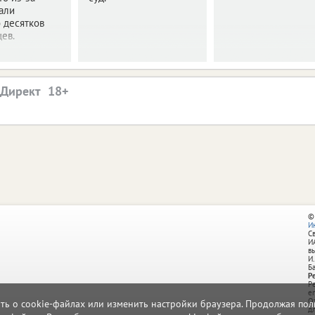
али
 десятков
ев.
.Директ
©
И
С
И
в
И.
Б
Р
Р
e
О
ать о cookie-файлах или изменить настройки браузера. Продолжая поль
д