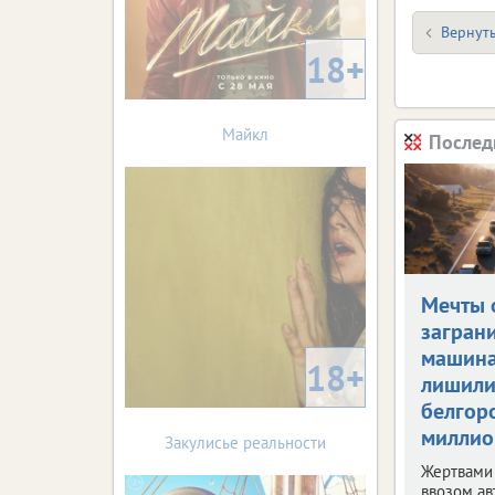
Вернуть
18+
Майкл
Послед
Мечты 
загран
машин
18+
лишил
белгор
миллио
Закулисье реальности
Жертвами
ввозом ав