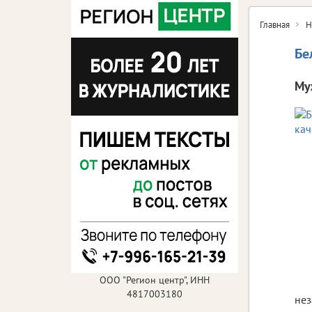
Главная
Н
Бе
Му
ООО "Регион центр", ИНН
4817003180
нез