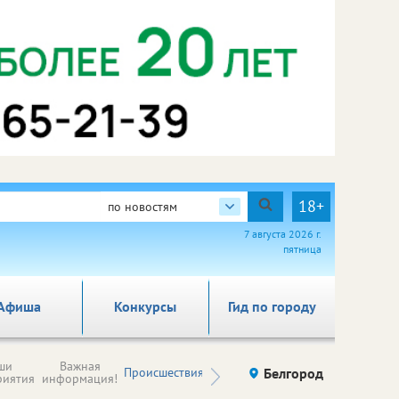
18+
по новостям
7 августа 2026 г.
пятница
Афиша
Конкурсы
Гид по городу
Новости
ши
Важная
Происшествия
Здоровье
Белгород
Ку
компаний (на
риятия
информация!
правах
рекламы)