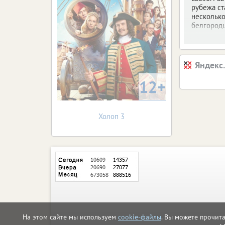
рубежа ст
несколько
белгородц
Яндекс
12+
Холоп 3
На этом сайте мы используем
cookie-файлы
. Вы можете прочит