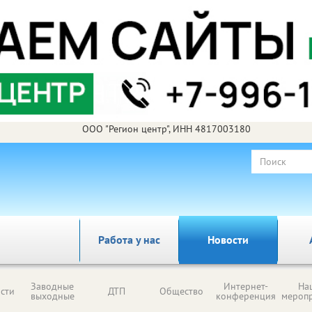
ООО "Регион центр", ИНН 4817003180
Работа у нас
Новости
Заводные
Интернет-
На
сти
ДТП
Общество
выходные
конференция
мероп