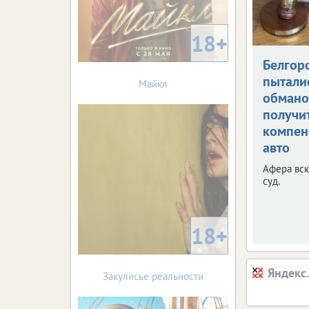
18+
Белгор
пытали
Майкл
обман
получи
компен
авто
Афера вск
суд.
18+
Яндекс
Закулисье реальности