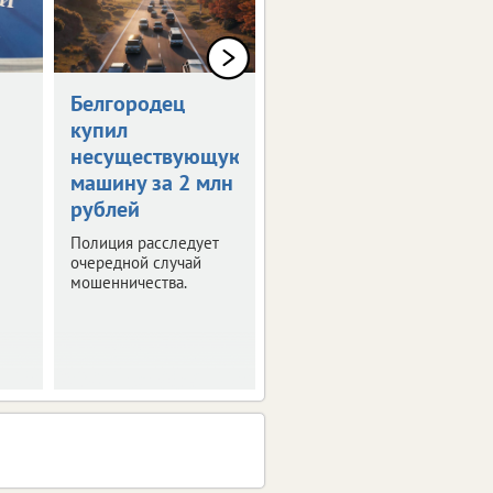
Белгородец
Организатор
купил
соревнований
несуществующую
выплатит 150
машину за 2 млн
тысяч
рублей
Отсутствие врача на
турнире и травма
Полиция расследует
спортсмена стали
очередной случай
поводом для судебных
мошенничества.
тяжб.