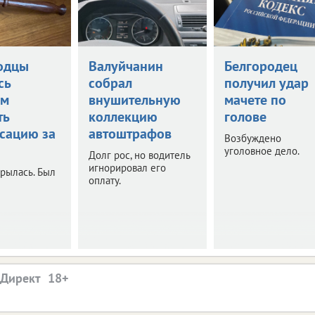
одцы
Валуйчанин
Белгородец
сь
собрал
получил удар
ом
внушительную
мачете по
ть
коллекцию
голове
сацию за
автоштрафов
Возбуждено
уголовное дело.
Долг рос, но водитель
игнорировал его
рылась. Был
оплату.
.Директ