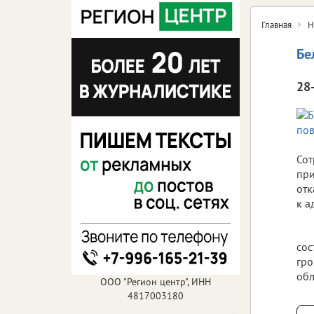
Главная
Н
Бе
28
Сот
при
отк
к а
сос
гро
обл
ООО "Регион центр", ИНН
4817003180