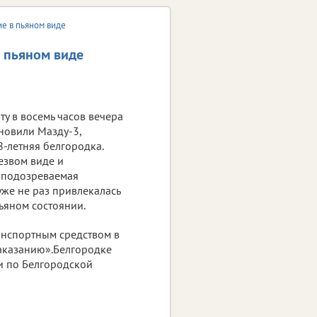
ие в пьяном виде
в пьяном виде
у в восемь часов вечера
новили Мазду-3,
8-летняя белгородка.
езвом виде и
о подозреваемая
уже не раз привлекалась
пьяном состоянии.
анспортным средством в
аказанию».Белгородке
и по Белгородской