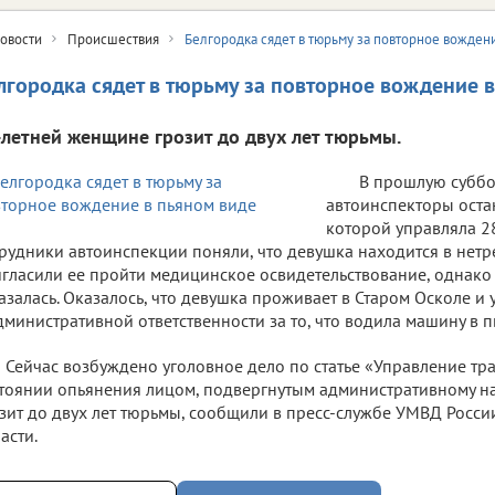
овости
Происшествия
Белгородка сядет в тюрьму за повторное вожден
лгородка сядет в тюрьму за повторное вождение 
-летней женщине грозит до двух лет тюрьмы.
В прошлую суббот
автоинспекторы оста
которой управляла 2
рудники автоинспекции поняли, что девушка находится в нетр
гласили ее пройти медицинское освидетельствование, однак
азалась. Оказалось, что девушка проживает в Старом Осколе и 
дминистративной ответственности за то, что водила машину в 
Сейчас возбуждено уголовное дело по статье «Управление тр
тоянии опьянения лицом, подвергнутым административному н
зит до двух лет тюрьмы, сообщили в пресс-службе УМВД Росси
асти.