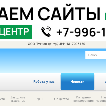
ООО "Регион центр", ИНН 4817003180
Работа у нас
Новости
Заводные
Интернет-
На
сти
ДТП
Общество
выходные
конференция
мероп