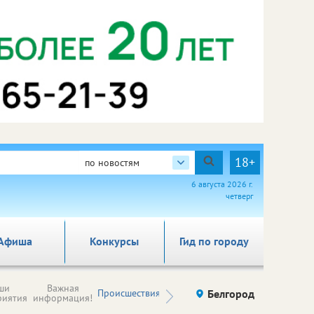
18+
по новостям
6 августа 2026 г.
четверг
Афиша
Конкурсы
Гид по городу
Новости
ши
Важная
Происшествия
Здоровье
Белгород
Ку
компаний (на
риятия
информация!
правах
рекламы)