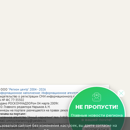
 ООО
"Регион центр" 2004 - 2026
нформационное наполнение: Информационное агентство vRossii.ru
видетельство о регистрации СМИ информационного агентства vRossii.ru
А № ФС 77‑35502
ыдано РОСКОМНАДЗОРом 04 марта 2009г.
НЕ ПРОПУСТИ!
 О. Главного редактора Нарыков А. Н.
аннеры на портале размещаются на правах рекламы.
еклама на портале:
Главные новости региона
екламное агентство "Умный маркетинг" тел. 7-910-267-70-40,
в вашей почте!
mail: umnyy.marketing@yandex.ru
тдельные публикации могут содержать информацию, не предназначенную
зоваться сайтом без изменения настроек, вы даете согласие на
ля пользователей до 18 лет.
ПОДПИСАТЬСЯ