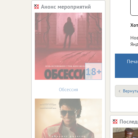
Анонс мероприятий
Хот
Нов
Янд
Печа
18+
Обсессия
Вернуть
Послед