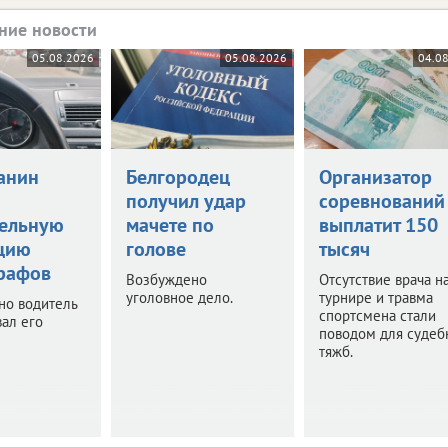
ние новости
05.08.2026
05.08.2026
04.0
анин
Белгородец
Организатор
получил удар
соревнований
ельную
мачете по
выплатит 150
цию
голове
тысяч
рафов
Возбуждено
Отсутствие врача н
уголовное дело.
турнире и травма
 но водитель
спортсмена стали
ал его
поводом для суде
тяжб.