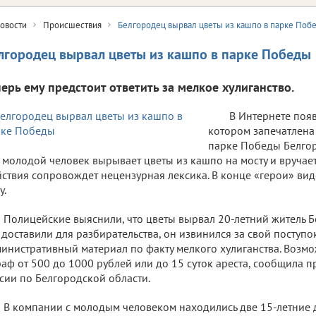
овости
Происшествия
Белгородец вырвал цветы из кашпо в парке Поб
лгородец вырвал цветы из кашпо в парке Победы
перь ему предстоит ответить за мелкое хулиганство.
В Интернете появ
котором запечатлена
парке Победы Белгор
 молодой человек вырывает цветы из кашпо на мосту и вручает
ствия сопровождет нецензурная лексика. В конце «герои» ви
у.
Полицейские выяснили, что цветы вырвал 20-летний житель Бе
 доставили для разбирательства, он извинился за свой поступок
инистративный материал по факту мелкого хулиганства. Возмо
аф от 500 до 1000 рублей или до 15 суток ареста, сообщила 
сии по Белгородской области.
В компании с молодым человеком находились две 15-летние 