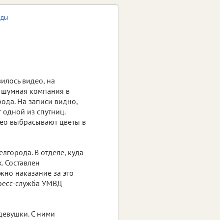
еды
илось видео, на
 шумная компания в
ода. На записи видно,
 одной из спутниц.
део выбрасывают цветы в
лгорода. В отделе, куда
. Составлен
жно наказание за это
пресс-служба УМВД
девушки. С ними