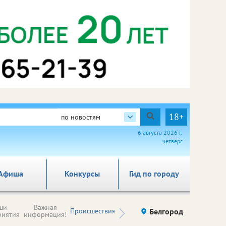
18+
по новостям
6 августа 2026 г.
четверг
Афиша
Конкурсы
Гид по городу
Новости
ши
Важная
Происшествия
Здоровье
Белгород
Ку
компаний (на
риятия
информация!
правах
рекламы)