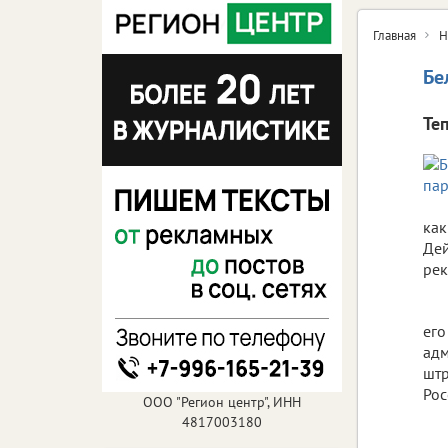
Главная
Н
Бе
Те
как
Дей
рек
его
адм
штр
Рос
ООО "Регион центр", ИНН
4817003180