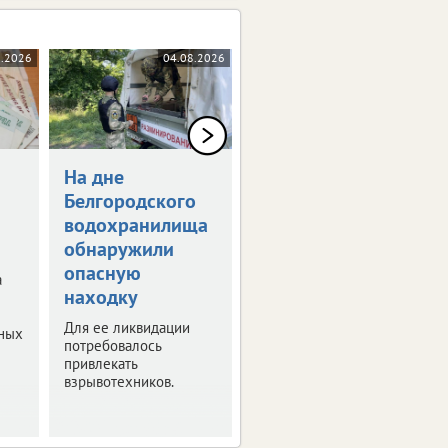
8.2026
04.08.2026
03.08.2026
На дне
В Валуйском
Белгородского
округе
водохранилища
беспилотник
обнаружили
ударил рядом с
опасную
детской
а
находку
площадкой
Для ее ликвидации
Погиб ребенок. Еще
бных
потребовалось
двое детей ранены.
привлекать
взрывотехников.