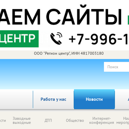
ООО "Регион центр", ИНН 4817003180
Работа у нас
Новости
Заводные
Интернет-
На
сти
ДТП
Общество
выходные
конференция
мероп