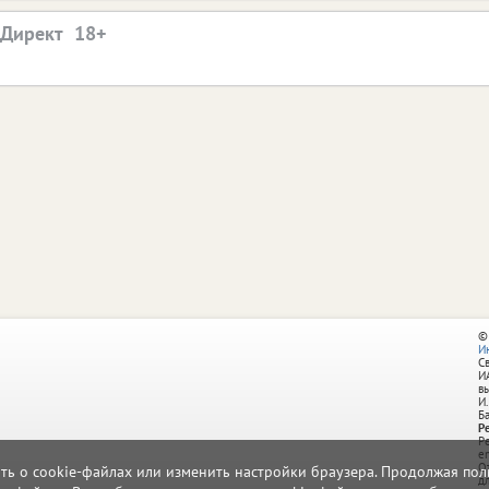
.Директ
©
И
С
И
в
И.
Б
Р
Р
e
О
ать о cookie-файлах или изменить настройки браузера. Продолжая поль
д