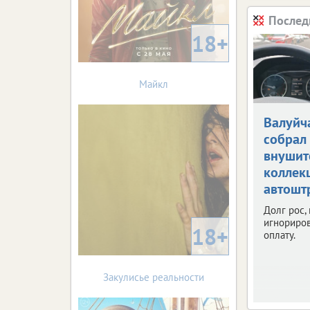
Послед
18+
Майкл
Валуйч
собрал
внушит
коллек
автошт
Долг рос,
игнориров
18+
оплату.
Закулисье реальности