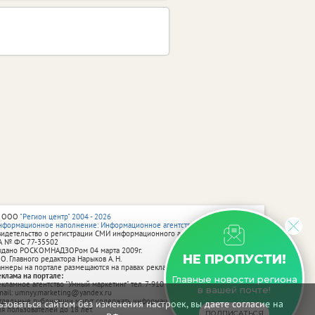
 ООО
"Регион центр" 2004 - 2026
нформационное наполнение: Информационное агентство vRossii.ru
видетельство о регистрации СМИ информационного агентства vRossii.ru
А № ФС 77‑35502
ыдано РОСКОМНАДЗОРом 04 марта 2009г.
НЕ ПРОПУСТИ!
 О. Главного редактора Нарыков А. Н.
аннеры на портале размещаются на правах рекламы.
еклама на портале:
Главные новости региона
екламное агентство "Умный маркетинг" тел. 7-910-267-70-40,
в вашей почте!
mail: umnyy.marketing@yandex.ru
тдельные публикации могут содержать информацию, не предназначенную
зоваться сайтом без изменения настроек, вы даете согласие на
ля пользователей до 18 лет.
ПОДПИСАТЬСЯ