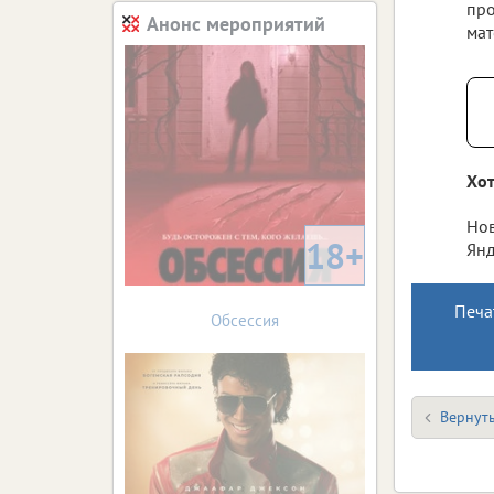
про
Анонс мероприятий
мат
Хот
Нов
18+
Янд
Печа
Обсессия
Вернуть