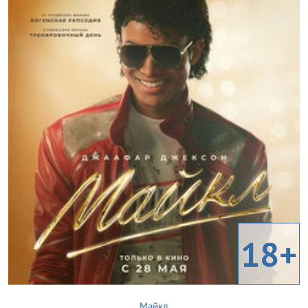
18+
Майкл