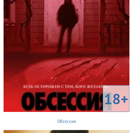
18+
Обсессия