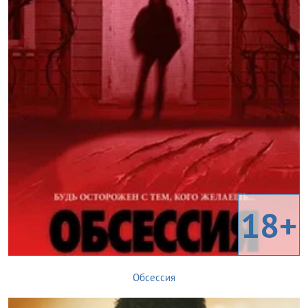
18+
Обсессия