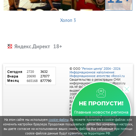
Холоп 3
Яндекс.Директ
© ООО
"Регион центр" 2004 - 2026
Информационное наполнение:
Информационное агентство vRossii.ru
Свидетельство о регистрации СМИ
информационного агентства vRossii.ru
ИА № ФС 77‑35502
выдано РОСКОМНАДЗОРом 04 марта
2009г.
И. О. Главного редактора Нарыков А. Н.
Баннеры на портале размещаются на
НЕ ПРОПУСТИ!
правах рекламы.
Реклама на портале:
Главные новости региона
Рекламное агентство "Умный маркетинг"
тел. 7-910-267-70-40,
в вашей почте!
email: umnyy.marketing@yandex.ru
На этом сайте мы используем
cookie-файлы
. Вы можете прочитать о cookie-файлах или
Отдельные публикации могут содержать
изменить настройки браузера. Продолжая пользоваться сайтом без изменения настроек,
информацию, не предназначенную для
ПОДПИСАТЬСЯ
вы даете согласие на использование ваших cookie-файлов. Все собранные при помощи
пользователей до 18 лет.
cookie-файлов данные будут храниться на территории РФ.
Политика в отношении обработки