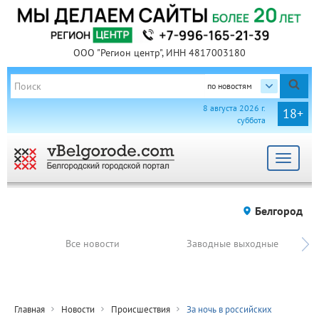
ООО "Регион центр", ИНН 4817003180
по новостям
8 августа 2026 г.
18+
суббота
Toggle
navigat
Белгород
Все новости
Заводные выходные
Главная
Новости
Происшествия
За ночь в российских