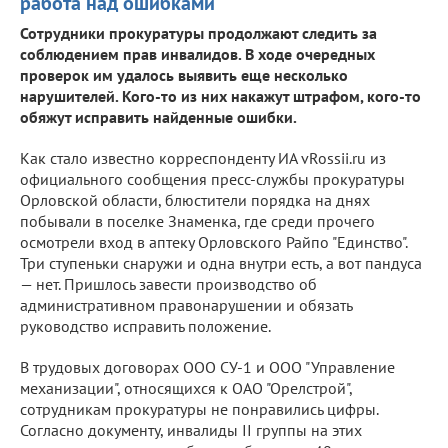
работа над ошибками
Сотрудники прокуратуры продолжают следить за
соблюдением прав инвалидов. В ходе очередных
проверок им удалось выявить еще несколько
нарушителей. Кого-то из них накажут штрафом, кого-то
обяжут исправить найденные ошибки.
Как стало известно корреспонденту ИА vRossii.ru из
официального сообщения пресс-службы прокуратуры
Орловской области, блюстители порядка на днях
побывали в поселке Знаменка, где среди прочего
осмотрели вход в аптеку Орловского Райпо "Единство".
Три ступеньки снаружи и одна внутри есть, а вот пандуса
— нет. Пришлось завести производство об
административном правонарушении и обязать
руководство исправить положение.
В трудовых договорах ООО СУ-1 и ООО "Управление
механизации", относящихся к ОАО "Орелстрой",
сотрудникам прокуратуры не понравились цифры.
Согласно документу, инвалиды II группы на этих