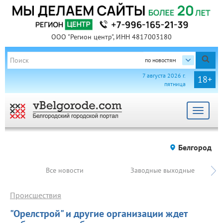
ООО "Регион центр", ИНН 4817003180
по новостям
7 августа 2026 г.
18+
пятница
Toggle
navigat
Белгород
Все новости
Заводные выходные
Происшествия
"Орелстрой" и другие организации ждет