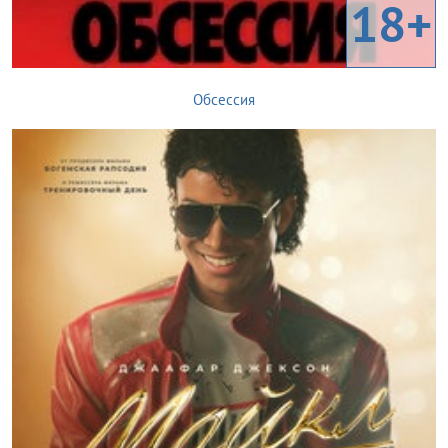
18+
Обсессия