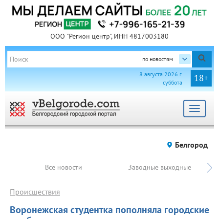
ООО "Регион центр", ИНН 4817003180
по новостям
8 августа 2026 г.
18+
суббота
Toggle
navigat
Белгород
Все новости
Заводные выходные
Происшествия
Воронежская студентка пополняла городские