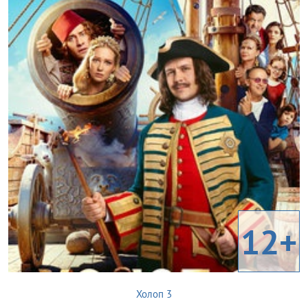
12+
Холоп 3