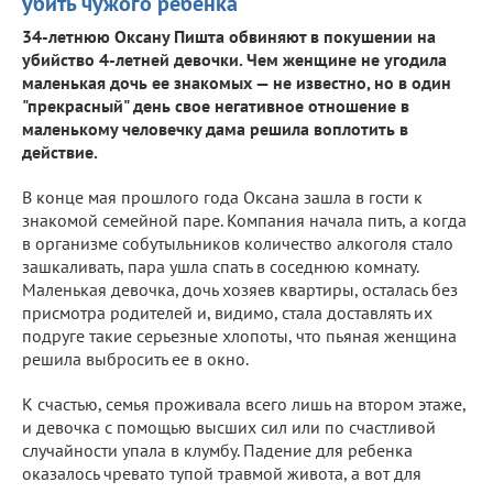
убить чужого ребенка
34-летнюю Оксану Пишта обвиняют в покушении на
убийство 4-летней девочки. Чем женщине не угодила
маленькая дочь ее знакомых — не известно, но в один
"прекрасный" день свое негативное отношение в
маленькому человечку дама решила воплотить в
действие.
В конце мая прошлого года Оксана зашла в гости к
знакомой семейной паре. Компания начала пить, а когда
в организме собутыльников количество алкоголя стало
зашкаливать, пара ушла спать в соседнюю комнату.
Маленькая девочка, дочь хозяев квартиры, осталась без
присмотра родителей и, видимо, стала доставлять их
подруге такие серьезные хлопоты, что пьяная женщина
решила выбросить ее в окно.
К счастью, семья проживала всего лишь на втором этаже,
и девочка с помощью высших сил или по счастливой
случайности упала в клумбу. Падение для ребенка
оказалось чревато тупой травмой живота, а вот для