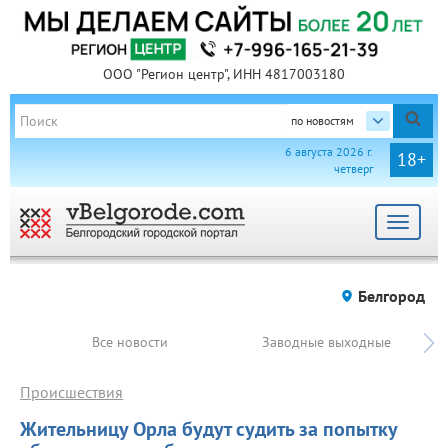
ООО "Регион центр", ИНН 4817003180
по новостям
6 августа 2026 г.
18+
четверг
Toggle
navigat
Белгород
Все новости
Заводные выходные
Происшествия
Жительницу Орла будут судить за попытку