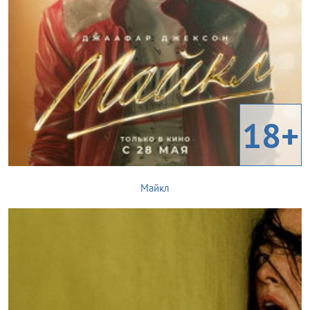
18+
Майкл