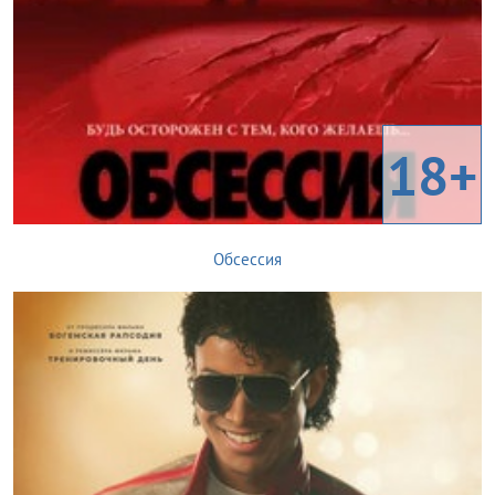
18+
Обсессия