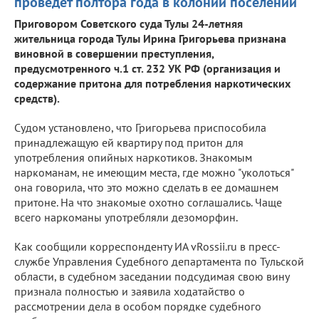
проведет полтора года в колонии поселении
Приговором Советского суда Тулы 24-летняя
жительница города Тулы Ирина Григорьева признана
виновной в совершении преступления,
предусмотренного ч.1 ст. 232 УК РФ (организация и
содержание притона для потребления наркотических
средств).
Судом установлено, что Григорьева приспособила
принадлежащую ей квартиру под притон для
употребления опийных наркотиков. Знакомым
наркоманам, не имеющим места, где можно "уколоться"
она говорила, что это можно сделать в ее домашнем
притоне. На что знакомые охотно соглашались. Чаще
всего наркоманы употребляли дезоморфин.
Как сообщили корреспонденту ИА vRossii.ru в пресс-
службе Управления Судебного департамента по Тульской
области, в судебном заседании подсудимая свою вину
признала полностью и заявила ходатайство о
рассмотрении дела в особом порядке судебного