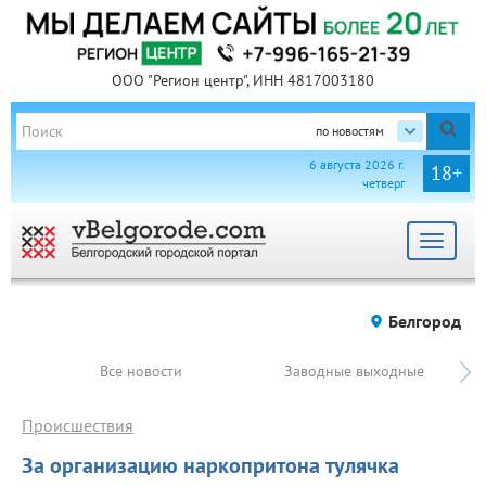
ООО "Регион центр", ИНН 4817003180
по новостям
6 августа 2026 г.
18+
четверг
Toggle
navigat
Белгород
Все новости
Заводные выходные
Происшествия
За организацию наркопритона тулячка