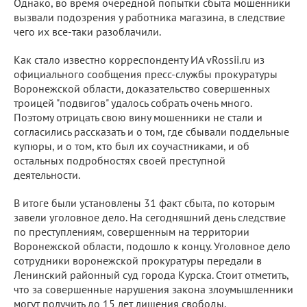
Однако, во время очередной попытки сбыта мошенники
вызвали подозрения у работника магазина, в следствие
чего их все-таки разоблачили.
Как стало известно корреспонденту ИА vRossii.ru из
официального сообщения пресс-службы прокуратуры
Воронежской области, доказательство совершенных
троицей "подвигов" удалось собрать очень много.
Поэтому отрицать свою вину мошенники не стали и
согласились рассказать и о том, где сбывали поддельные
купюры, и о том, кто был их соучастниками, и об
остальных подробностях своей преступной
деятельности.
В итоге были установлены 31 факт сбыта, по которым
завели уголовное дело. На сегодняшний день следствие
по преступлениям, совершенным на территории
Воронежской области, подошло к концу. Уголовное дело
сотрудники воронежской прокуратуры передали в
Ленинский районный суд города Курска. Стоит отметить,
что за совершенные нарушения закона злоумышленники
могут получить до 15 лет лишения свободы.