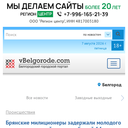
ООО "Регион центр", ИНН 4817003180
по новостям
7 августа 2026 г.
18+
пятница
Toggle
navigat
Белгород
Все новости
Заводные выходные
Происшествия
Брянские милиционеры задержали молодого