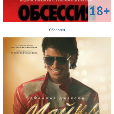
18+
Обсессия