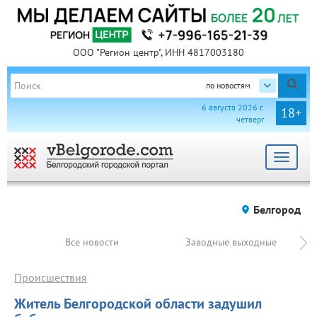
ООО "Регион центр", ИНН 4817003180
по новостям
6 августа 2026 г.
18+
четверг
Toggle
navigat
Белгород
Все новости
Заводные выходные
Происшествия
Житель Белгородской области задушил