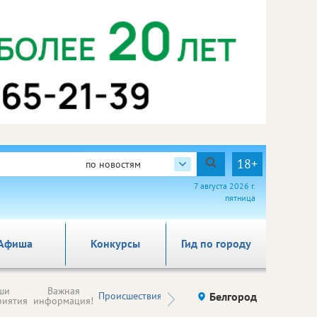
18+
по новостям
7 августа 2026 г.
пятница
Афиша
Конкурсы
Гид по городу
Новости
ши
Важная
Происшествия
Здоровье
Белгород
Ку
компаний (на
риятия
информация!
правах
рекламы)