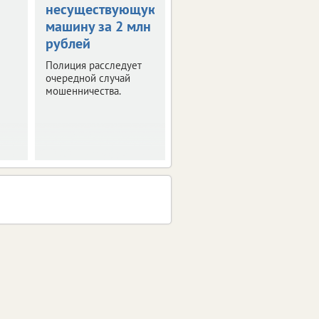
несуществующую
выплатит 150
машину за 2 млн
тысяч
рублей
Отсутствие врача на
турнире и травма
Полиция расследует
спортсмена стали
очередной случай
поводом для судебных
мошенничества.
тяжб.