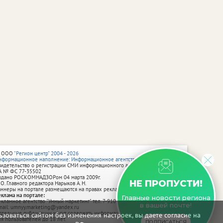
 ООО
"Регион центр" 2004 - 2026
нформационное наполнение: Информационное агентство vRossii.ru
видетельство о регистрации СМИ информационного агентства vRossii.ru
А № ФС 77‑35502
ыдано РОСКОМНАДЗОРом 04 марта 2009г.
НЕ ПРОПУСТИ!
 О. Главного редактора Нарыков А. Н.
аннеры на портале размещаются на правах рекламы.
еклама на портале:
Главные новости региона
екламное агентство "Умный маркетинг" тел. 7-910-267-70-40,
в вашей почте!
mail: umnyy.marketing@yandex.ru
тдельные публикации могут содержать информацию, не предназначенную
зоваться сайтом без изменения настроек, вы даете согласие на
ля пользователей до 18 лет.
ПОДПИСАТЬСЯ