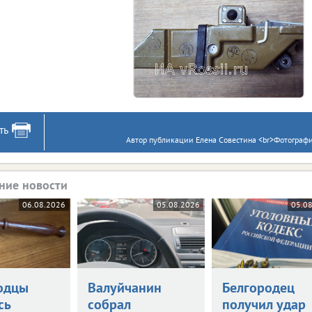
ть
Автор публикации Елена Совестина <br>Фотограф
ние новости
06.08.2026
05.08.2026
05.0
одцы
Валуйчанин
Белгородец
сь
собрал
получил удар