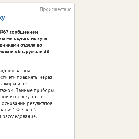
Происшествия
ку
 №67 сообщением
ньями одного из купе
удниками отдела по
аможни обнаружили 38
водник вагона,
сти эти предметы через
ссажиры и не
багажом. Данные приборы
 они используются в
а основании результатов
атье 188 часть 2
я расследование.