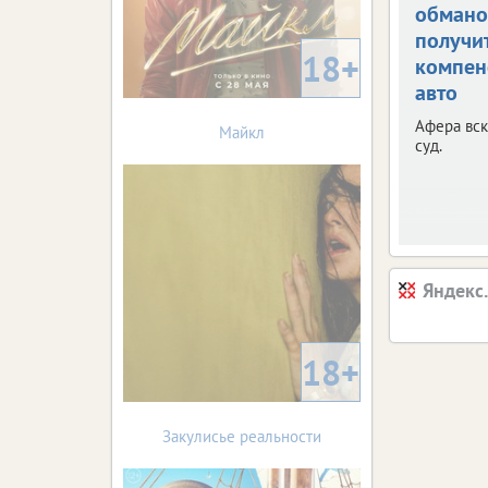
обман
получи
18+
компен
авто
Афера вск
Майкл
суд.
Яндекс
18+
Закулисье реальности