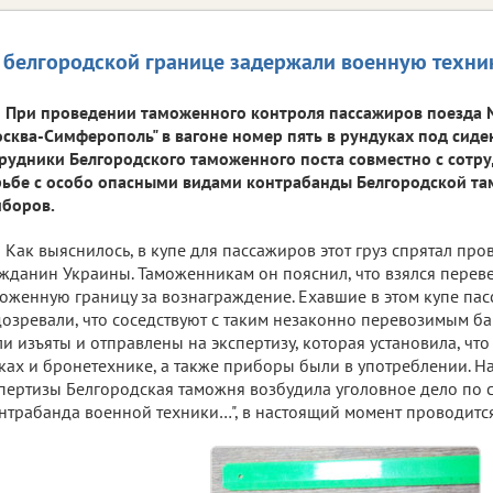
 белгородской границе задержали военную техни
При проведении таможенного контроля пассажиров поезда
сква-Симферополь" в вагоне номер пять в рундуках под сиде
рудники Белгородского таможенного поста совместно с сотр
ьбе с особо опасными видами контрабанды Белгородской т
боров.
Как выяснилось, в купе для пассажиров этот груз спрятал про
жданин Украины. Таможенникам он пояснил, что взялся переве
оженную границу за вознаграждение. Ехавшие в этом купе па
озревали, что соседствуют с таким незаконно перевозимым 
и изъяты и отправлены на экспертизу, которая установила, что
ках и бронетехнике, а также приборы были в употреблении. Н
пертизы Белгородская таможня возбудила уголовное дело по ст
нтрабанда военной техники…", в настоящий момент проводитс