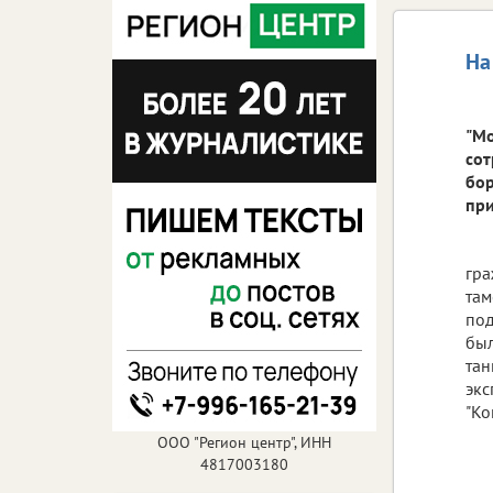
На
"Мо
сот
бор
при
гра
там
под
был
тан
экс
"Ко
ООО "Регион центр", ИНН
4817003180