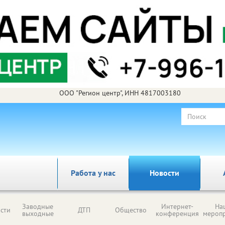
ООО "Регион центр", ИНН 4817003180
Работа у нас
Новости
Заводные
Интернет-
На
сти
ДТП
Общество
выходные
конференция
мероп