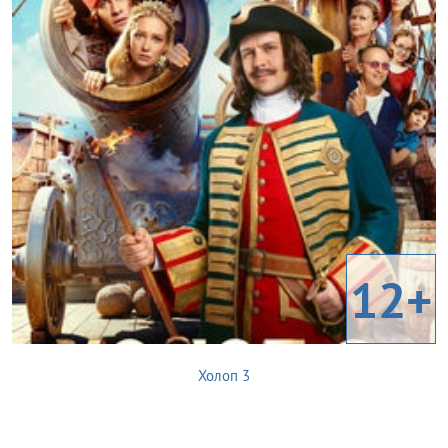
12+
Холоп 3