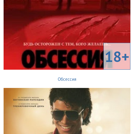
18+
Обсессия