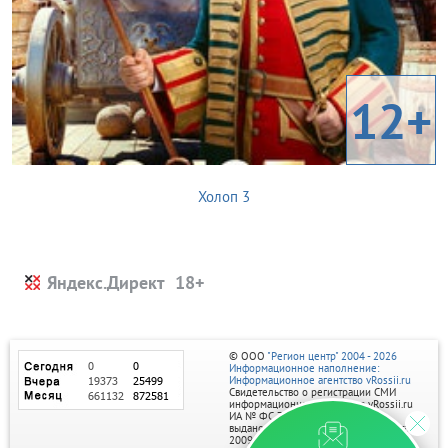
12+
Холоп 3
Яндекс.Директ
© ООО
"Регион центр" 2004 - 2026
Информационное наполнение:
Информационное агентство vRossii.ru
Свидетельство о регистрации СМИ
информационного агентства vRossii.ru
ИА № ФС 77‑35502
выдано РОСКОМНАДЗОРом 04 марта
2009г.