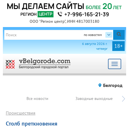
ООО "Регион центр", ИНН 4817003180
по новостям
6 августа 2026 г.
18+
четверг
Toggle
navigat
Белгород
Все новости
Заводные выходные
Происшествия
Столб преткновения