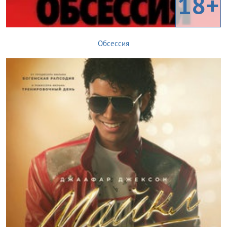
18+
Обсессия