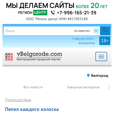
ООО "Регион центр", ИНН 4817003180
по новостям
9 августа 2026 г.
18+
воскресенье
Toggle
navigat
Белгород
Все новости
Заводные выходные
Происшествия
Пепел каждого колоска