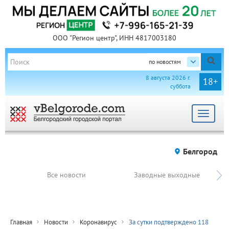
ООО "Регион центр", ИНН 4817003180
по новостям
8 августа 2026 г.
18+
суббота
Toggle
navigat
Белгород
Все новости
Заводные выходные
Главная
Новости
Коронавирус
За сутки подтверждено 118